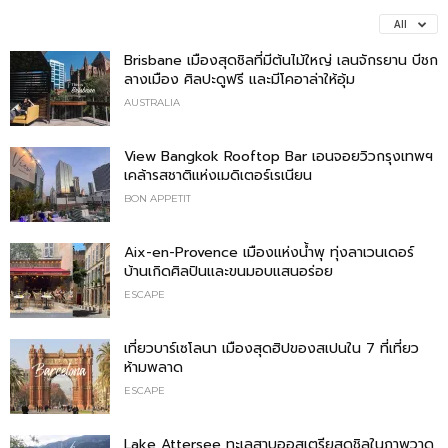
All
Brisbane เมืองสุดชิลที่มีต้นไม้ใหญ่ เลนจักรยาน บีชก
ลางเมือง ศิลปะดูฟรี และมีโคอาล่าให้อุ้ม
AUSTRALIA
View Bangkok Rooftop Bar เอนจอยวิวกรุงเทพฯ
เคล้ารสชาติแห่งเมดิเตอร์เรเนียน
BON APPETIT
Aix-en-Provence เมืองแห่งน้ำพุ ทุ่งลาเวนเดอร์
บ้านเกิดศิลปินและขนมอบแสนอร่อย
ESCAPE
เที่ยวบาร์เซโลนา เมืองสุดฮิปของสเปนใน 7 ที่เที่ยว
ห้ามพลาด
ESCAPE
Lake Attersee ทะเลสาบออสเตรียสุดชิลในภาพวาด