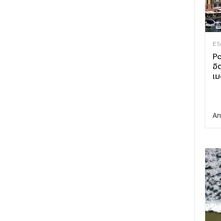
ES
Po
อิ
เม
An