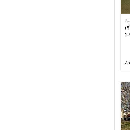
AU
เท
รม
An