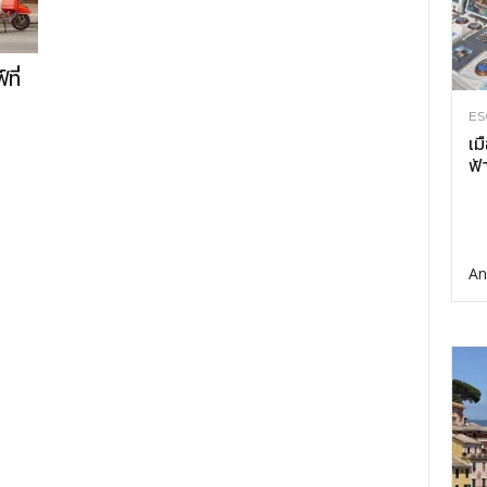
ที่
ES
เม
ฟ้
An