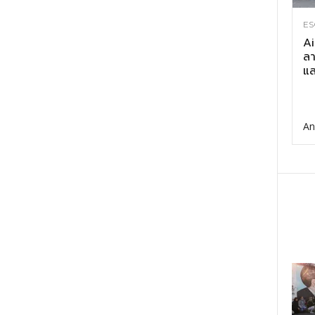
ES
Ai
ลา
แส
An