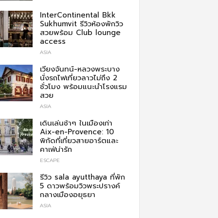
InterContinental Bkk
Sukhumvit รีวิวห้องพักวิว
สวยพร้อม Club lounge
access
ASIA
เวียงจันทน์-หลวงพระบาง
นั่งรถไฟเที่ยวลาวไม่ถึง 2
ชั่วโมง พร้อมแนะนำโรงแรม
สวย
ASIA
เดินเล่นช้าๆ ในเมืองเก่า
Aix-en-Provence: 10
พิกัดที่เที่ยวสายอาร์ตและ
คาเฟ่น่ารัก
ESCAPE
รีวิว sala ayutthaya ที่พัก
5 ดาวพร้อมวิวพระปรางค์
กลางเมืองอยุธยา
ASIA