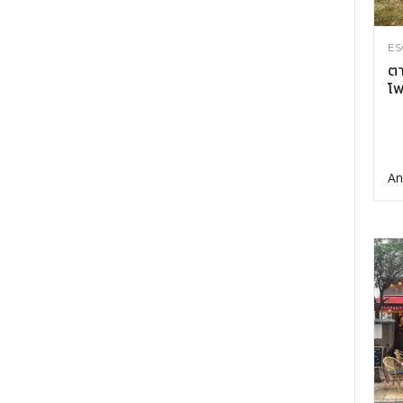
ES
ตา
โพ
An