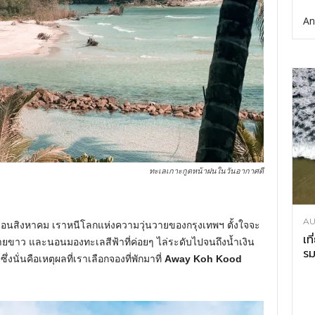
An
ทะเลเกาะกูดหน้าฝนในวันอากาศดี
AU
อนสิงหาคม เราหนีโลกแห่งความวุ่นวายของกรุงเทพฯ ตั้งใจจะ
เท
ยขาว และนอนมองทะเลสีฟ้าที่ค่อยๆ ไล่ระดับไปจนถึงน้ำเงิน
รม
งนั่นคือเหตุผลที่เราเลือกจองที่พักมาที่
Away Koh Kood