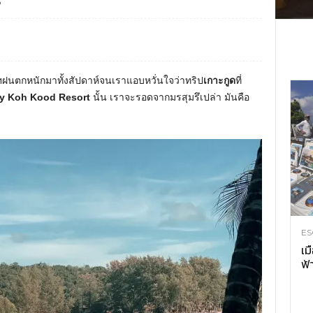
5
พฯฝนตกหนักมาทั้งสัปดาห์จนเราแอบหวั่นใจว่าทริป
เกาะกูด
ที่
y Koh Kood Resort
นั้น เราจะรอดจากมรสุมรึเปล่า มันคือ
ES
เม
ฟ้