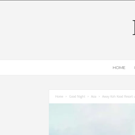
HOME
Home
Good Night
Asia
Away Koh Kood Resort เก