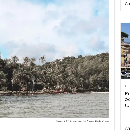
An
ES
Po
อิ
เม
บังกะโลไม้ริมทะเลของ Away Koh Kood
An