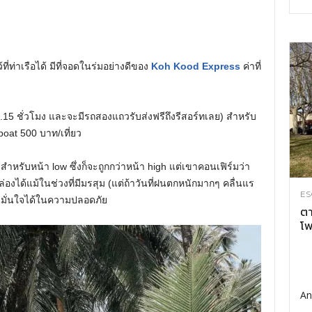
ท่าเรือได้ มีที่จอดในร่มอย่างดีของ
Koh Kood Express
ค่าที่
า 1.15 ชั่วโมง และจะมีรถสองแถวรับส่งฟรีถึงรีสอร์ทเลย) สำหรับ
boat 500 บาท/เที่ยว
คาสำหรับหน้า low ซึ่งก็จะถูกกว่าหน้า high แต่เขาคอนเฟิร์มว่า
งได้แม้ในช่วงที่มีมรสุม (แต่ถ้าวันที่ฝนตกหนักมากๆ คลื่นแร
ES
้นมั่นใจได้ในความปลอดภัย
ตา
โพ
An