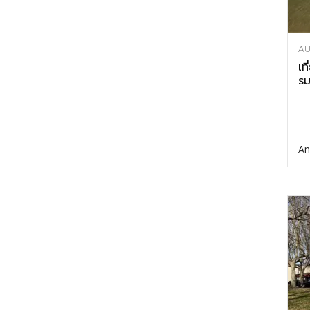
AU
เท
รม
An