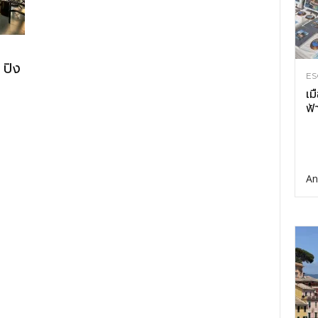
 ปิง
ES
เม
ฟ้
An