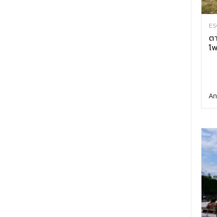
ES
ตา
โพ
An