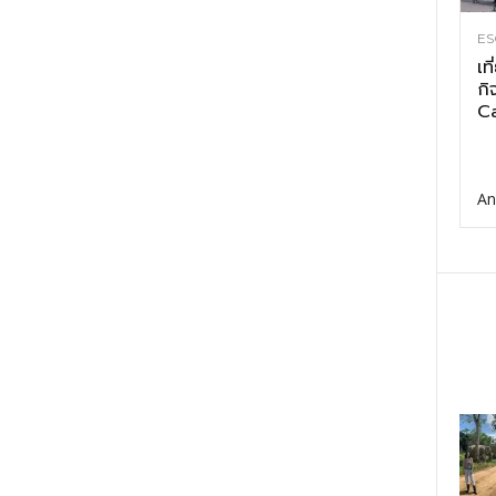
ES
เท
กิ
Ca
An