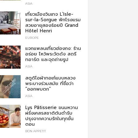
ASIA
เที่ยวเมืองวินเทจ L’Isle-
sur-la-Sorgue พักโรงแรม
สวยอายุสองร้อยปี Grand
Hôtel Henri
EUROPE
แจกแพลนเที่ยวฮ่องกง: ร้าน
อร่อย ไหว้พระวัดดัง สตรี
ทอาร์ต และจุดถ่ายรูป
ASIA
สตูดิโอผ้าทอเก๋แบบหลวง
พระบางร่วมสมัย ที่ชื่อว่า
“ออกพบตก”
ASIA
Lys Pâtisserie ขนมหวาน
ฝรั่งเศสรสชาติต้นตำรับ
ปรุงจากความรักในทุกขั้น
ตอน
BON APPETIT