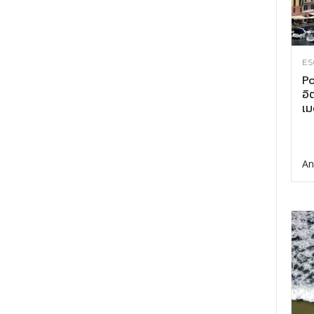
ES
Po
อิ
เม
An