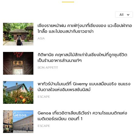
All
เชียงรายหน้าฝน คาเฟ่ทุ่งนาที่เชียงของ แวะช็อปผ้าทอ
ไทลื้อ และไปอบสปากับชาวอาข่า
ASIA
กิติพานิช คฤหาสน์ไม้สักเก่าในเชียงใหม่ที่ถูกชุบชีวิต
เป็นร้านอาหารล้านนาแท้ๆ
BON APPETIT
พาทัวร์บ้านโมเนต์ที่ Giverny แบบเสมือนจริง ชมแรง
บันดาลใจแห่งอิมเพรสชันนิสม์
ESCAPE
Genoa เที่ยวอิตาเลียนริเวียร่า ความโรแมนติกแห่ง
เมดิเตอร์เรเนียน ตอนที่ 1
ESCAPE