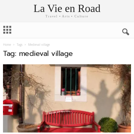
La Vie en Road
Travel • Arts • Culture
Home
Tags
Medieval village
Tag: medieval village