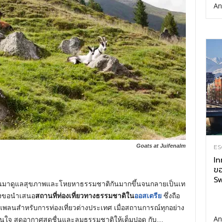
An
Goats at Juifenalm
ES
In
ขอ
Sw
หันมาดูแลสุขภาพและโหยหาธรรมชาติกันมากขึ้นจนกลายเป็นเท
จึงขอนำเสนอ
สถานที่ท่องเที่ยวทางธรรมชาติใน
ออสเตรีย
ซึ่งถือ
็นแพลนสำหรับการท่องเที่ยวต่างประเทศ เมื่อสถานการณ์ทุกอย่าง
An
่นตาตื่นใจ สูดอากาศสดชื่นและลมธรรมชาติให้เต็มปอด กับ…