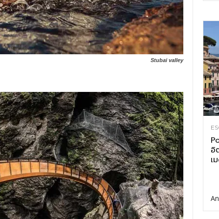
Stubai valley
ES
Po
อิ
เม
An