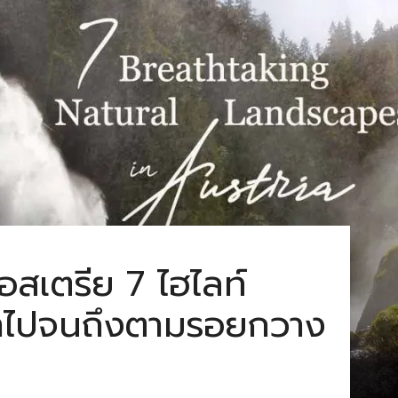
อสเตรีย 7 ไฮไลท์
ป่าไปจนถึงตามรอยกวาง