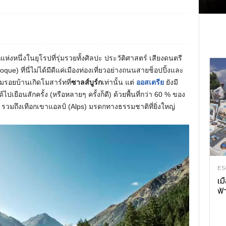
่งหนึ่งในยุโรปที่รุ่มรวยทั้งศิลปะ ประวัติศาสตร์ เสียงดนตรี
 ที่นี่ไม่ได้มีดีแค่เมืองท่องเที่ยวอย่างถนนสายช็อปปิ้งและ
รอยบ้านเกิดโมสาร์ทที่
ซาลส์บูร์ก
เท่านั้น แต่
ออสเตรีย
ยังมี
้ไปเยือนสักครั้ง (หรือหลายๆ ครั้งก็ดี) ด้วยพื้นที่กว่า 60 % ของ
วมถึงเทือกเขาแอลป์ (Alps) มรดกทางธรรมชาติที่ยิ่งใหญ่
ES
เม
ฟ้