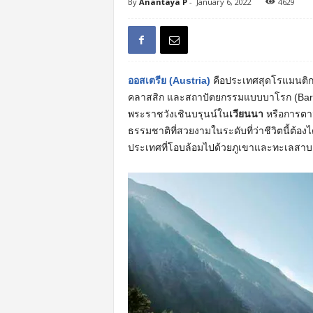
By
Anantaya P
-
January 6, 2022
4629
ออสเตรีย (Austria)
คือประเทศสุดโรแมนติกแห
คลาสสิก และสถาปัตยกรรมแบบบาโรก (Baroque)
พระราชวังเชินบรุนน์ใน
เวียนนา
หรือการตาม
ธรรมชาติที่สวยงามในระดับที่ว่าชีวิตนี้ต้องได
ประเทศที่โอบล้อมไปด้วยภูเขาและทะเลสาบ ร