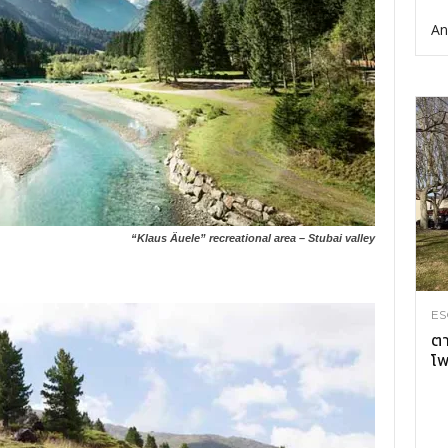
An
“Klaus Äuele” recreational area – Stubai valley
ES
ตา
โพ