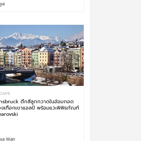
ya
CAPE
nsbruck ตึกสีลูกกวาดในอ้อมกอด
งเทือกเขาแอลป์ พร้อมแวะพิพิธภัณฑ์
arovski
ya Wan