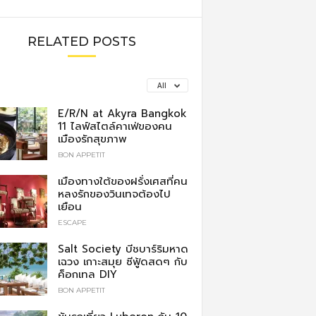
RELATED POSTS
All
E/R/N at Akyra Bangkok
11 ไลฟ์สไตล์คาเฟ่ของคน
เมืองรักสุขภาพ
BON APPETIT
เมืองทางใต้ของฝรั่งเศสที่คน
หลงรักของวินเทจต้องไป
เยือน
ESCAPE
Salt Society บีชบาร์ริมหาด
เฉวง เกาะสมุย ซีฟู้ดสดๆ กับ
ค็อกเทล DIY
BON APPETIT