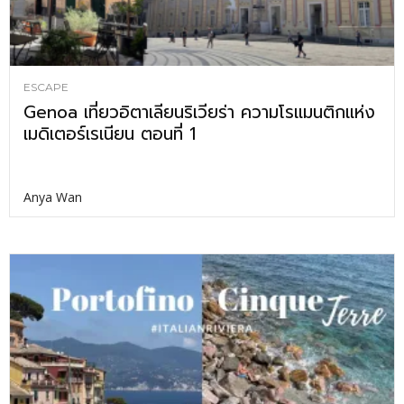
ESCAPE
Genoa เที่ยวอิตาเลียนริเวียร่า ความโรแมนติกแห่ง
เมดิเตอร์เรเนียน ตอนที่ 1
Anya Wan