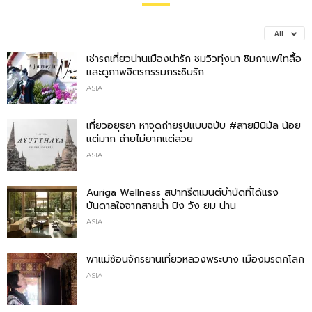
All
เช่ารถเที่ยวน่านเมืองน่ารัก ชมวิวทุ่งนา ชิมกาแฟไทลื้อ
และดูภาพจิตรกรรมกระซิบรัก
ASIA
เที่ยวอยุธยา หาจุดถ่ายรูปแบบฉบับ #สายมินิมัล น้อย
แต่มาก ถ่ายไม่ยากแต่สวย
ASIA
Auriga Wellness สปาทรีตเมนต์บำบัดที่ได้แรง
บันดาลใจจากสายน้ำ ปิง วัง ยม น่าน
ASIA
พาแม่ซ้อนจักรยานเที่ยวหลวงพระบาง เมืองมรดกโลก
ASIA