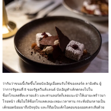
ว่ากันว่าขนมนี้เกิดขึ้นโดยบังเอิญเมื่อคนรับใช้ของลอร์ด ลามิงตัน ผู้
ว่าการรัฐคนที่ 8 ของรัฐควีนส์แลนด์ บังเอิญทำเค้กตกลงไปใน
ช็อกโกแลตที่ละลายแล้ว และท่านลอร์ดก็เลยแนะนำให้เอามะพร้าวมา
โรยหน้า เพื่อไม่ให้ช็อกโกแลตเลอะเทอะเวลาทาน กระทั่งมันกลายเป็น
เค้กยอดนิยมมาถึงปัจจุบัน และก็ถือเป็นเค้กไอคอนของออสเตรเลียด้วย