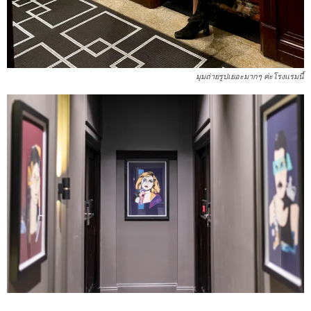
มุมถ่ายรูปเยอะมากๆ ค่ะโรงแรมนี้