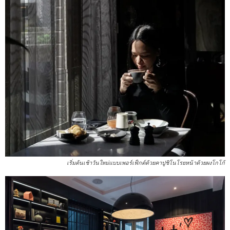
เริ่มต้นเช้าวันใหม่แบบเพอร์เฟ็กต์ด้วยคาปูชิโนโรยหน้าด้วยผงโกโก้