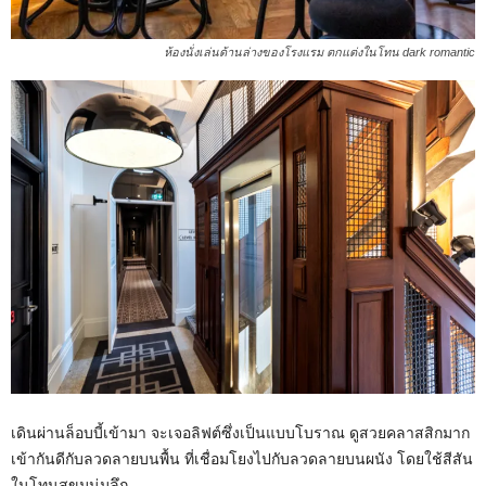
ห้องนั่งเล่นด้านล่างของโรงแรม ตกแต่งในโทน dark romantic
เดินผ่านล็อบบี้เข้ามา จะเจอลิฟต์ซึ่งเป็นแบบโบราณ ดูสวยคลาสสิกมาก
เข้ากันดีกับลวดลายบนพื้น ที่เชื่อมโยงไปกับลวดลายบนผนัง โดยใช้สีสัน
ในโทนสุขุมนุ่มลึก