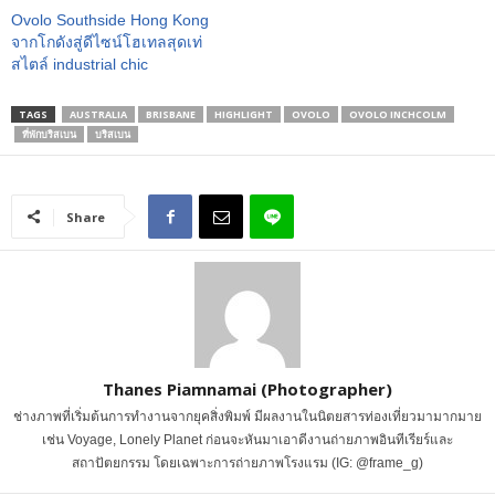
Ovolo Southside Hong Kong
จากโกดังสู่ดีไซน์โฮเทลสุดเท่
สไตล์ industrial chic
TAGS
AUSTRALIA
BRISBANE
HIGHLIGHT
OVOLO
OVOLO INCHCOLM
ที่พักบริสเบน
บริสเบน
Share
Thanes Piamnamai (Photographer)
ช่างภาพที่เริ่มต้นการทำงานจากยุคสิ่งพิมพ์ มีผลงานในนิตยสารท่องเที่ยวมามากมาย
เช่น Voyage, Lonely Planet ก่อนจะหันมาเอาดีงานถ่ายภาพอินทีเรียร์และ
สถาปัตยกรรม โดยเฉพาะการถ่ายภาพโรงแรม (IG: @frame_g)