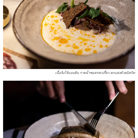
เนื้อจิงโจ้แบบดิบ ราดน้ำซอสรสเปรี้ยว ตกแต่งด้วยบิสกิต