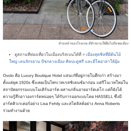
ด้านหน้าของโรงแรม มีจักรยานให้ยืมไปปั่นชมเมือง
ดูสถานที่ท่องเที่ยวในเมืองบริสเบนได้ที่ >
เมืองสุดชิลที่มีต้นไม้
ใหญ่ เลนจักรยาน บีชกลางเมือง ศิลปะดูฟรี และมีโคอาล่าให้อุ้ม
Ovolo คือ Luxury Boutique Hotel แสนเก๋ที่อยู่ภายในตึกเก่า สร้างมา
ตั้งแต่ยุค 1920s ซึ่งเคยเป็นไพรเวทเรสซิเดนซ์มาก่อน แต่รีโนเวทใหม่ใน
สถาปัตยกรรมแบบโมเดิร์นอาร์ต ผสานกลิ่นอายอาร์ตเดโก แต่ก็ยังได้
ความรู้สึกอาวองการ์ดหน่อยๆ ได้รับการออกแบบโดย HASSELL ซึ่งมี
อาร์ตคิวเรเตอร์อย่าง Lisa Fehily และสไตลิสต์อย่าง Anna Roberts
ร่วมทำงานด้วย