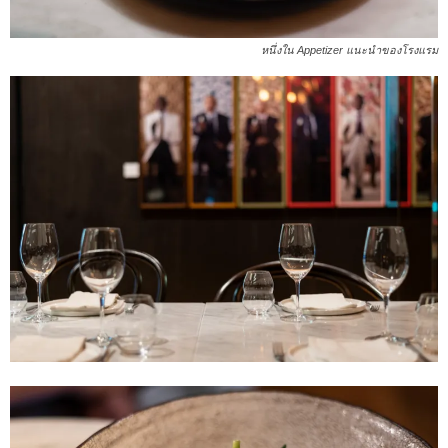
หนึ่งใน Appetizer แนะนำของโรงแรม