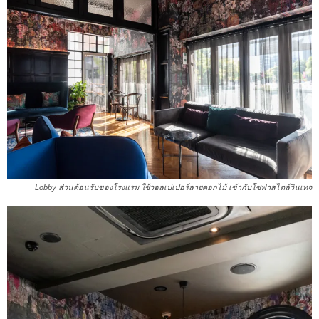
Lobby ส่วนต้อนรับของโรงแรม ใช้วอลเปเปอร์ลายดอกไม้ เข้ากับโซฟาสไตล์วินเทจ