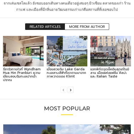
จากเล่นเชลโลแล้ว ยังชอบออกเดินทางคนเดียวอยู่เสมอๆ มิวเซียม ตลาดของเก่า ร้าน
กาแฟ และเมืองที่มีกลิ่นอายวัฒนธรรมเก่าแก่คือสถานที่ที่เธอชอบไป
RELATED ARTICLES
MORE FROM AUTHOR
รีชาร์จกายใจที่ Wyndham
เมืองสวยริม Lake Garda
แจกพิกัดจุดเช็คอินสุดเก๋ในมิ
Hua Hin Pranburi ความ
ทะเลสาบสีฟ้าที่เราตามมาจาก
ลาน เมืองแห่งแฟชั่น ศิลปะ
เงียบสงบริมทะเลปากน้ำ
ภาพวาดของ Klimt
และ Italian Taste
ปราณ
MOST POPULAR