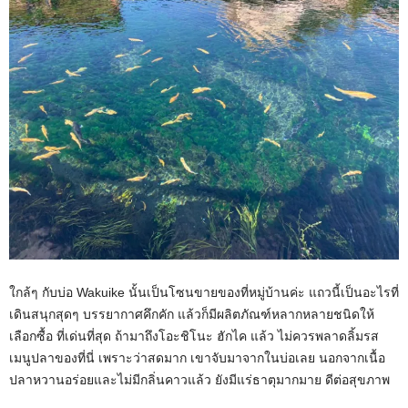
ใกล้ๆ กับบ่อ Wakuike นั้นเป็นโซนขายของที่หมู่บ้านค่ะ แถวนี้เป็นอะไรที่
เดินสนุกสุดๆ บรรยากาศคึกคัก แล้วก็มีผลิตภัณฑ์หลากหลายชนิดให้
เลือกซื้อ ที่เด่นที่สุด ถ้ามาถึงโอะชิโนะ ฮักไค แล้ว ไม่ควรพลาดลิ้มรส
เมนูปลาของที่นี่ เพราะว่าสดมาก เขาจับมาจากในบ่อเลย นอกจากเนื้อ
ปลาหวานอร่อยและไม่มีกลิ่นคาวแล้ว ยังมีแร่ธาตุมากมาย ดีต่อสุขภาพ