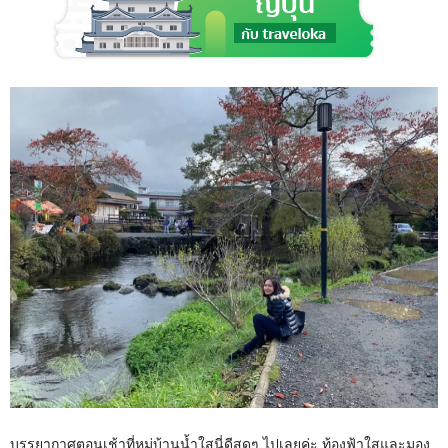
บรรยากาศตอนเช้าที่หมู่บ้านน้ำใสนี่ดีสุดๆ ไปเลยค่ะ ท้องฟ้าใสและมอง