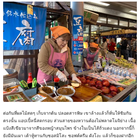
ต่อกันที่ผลไม้สดๆ เก็บจากต้น ปลอดสารพิษ เขาล้างแล้วก็หั่นให้ชิมกัน
ตรงนั้น แอปเปิ้ลนี่สดกรอบ ส่วนสายของหวานต้องไม่พลาดโมจิย่าง เนื้อ
แป้งสีเขียวมาจากสีของหญ้าสมุนไพร ข้างในเป็นไส้ถั่วแดง นอกจากนี้ก็
ยังมีมันเผา เต้าหู้ทานกับซอสมิโสะ ซอฟต์ครีม ดังโงะ แล้วก็ของฝากอีก