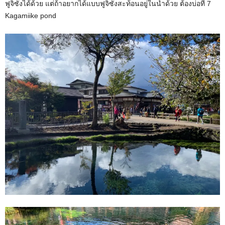
ฟูจิซังได้ด้วย แต่ถ้าอยากได้แบบฟูจิซังสะท้อนอยู่ในน้ำด้วย ต้องบ่อที่ 7
Kagamiike pond