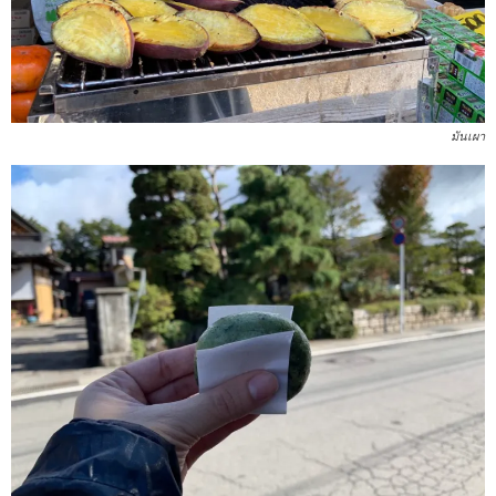
มันเผา