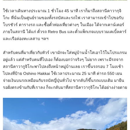
ใช้เวลาเดินทางประมาณ 1 ชั่วโมง 45 นาที เราก็มาถึงสถานีคาวากุจิ
โกะ ที่นั่นเป็นศูนย์รวมของทั้งรถบัสและรถไฟ เราสามารถเข้าไปขอรับ
โบรชัวร์ ตารางรถ และซื้อตั๋วท่องเที่ยวต่างๆ ในเมือง ได้จากเคาน์เตอร์
ภายในสถานี ได้แก่ ตั๋วรถ Retro Bus และตั๋วแพ็กเกจแบบรวมเคเบิ้ลคาร์
และเรือล่องทะเลสาบ ฯลฯ
สำหรับคนที่มาเที่ยวกับทัวร์ เขามักจะใส่หมู่บ้านน้ำใสเอาไว้ในโปรแกรม
อยู่แล้ว แต่สำหรับคนที่ไปเอง ก็ต้องบอกว่าจริงๆ ไม่ยาก เพราะมีรถจาก
สถานีคาวากูจิโกะพาไปลงถึงหน้าหมู่บ้านเลย เราขึ้นรถรอบ 7 โมงเช้า
ไปลงที่ป้าย Oshino Hakkai ใช้เวลาประมาณ 25 นาที ค่ารถ 550 เยน
จ่ายเงินบนรถเหมือนกับรถบัสญี่ปุ่นทั่วไป ขากลับก็ขึ้นรถแบบเดิม มายืน
รอฝั่งตรงข้ามกับที่เราลง ก็จะกลับมาที่สถานีคาวากุจิโกะได้อย่างง่ายดาย