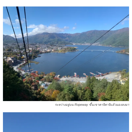
ระหว่างอยู่บน Ropeway ขึ้นเขาคาจิคาจิแล้วมองลงมา