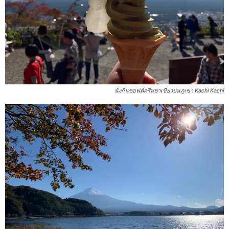
นั่งกินซอฟต์ครีมชาเขียวบนภูเขา Kachi Kachi