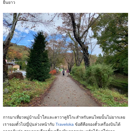
ยืนยาว
การมาเที่ยวหมู่บ้านน้ำใสและคาวาคูจิโกะสำหรับคนไทยนั้นไม่ยากเลย
เราจองตั๋วไปญี่ปุ่นล่วงหน้ากับ
Traveloka
ข้อดีคือจองตั๋วเครื่องบินได้