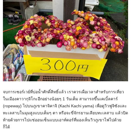
จบการเซอร์เวย์ที่บ่อน้ำศักดิ์สิทธิ์แล้ว เราควรเผื่อเวลาสำหรับการเที่ยว
ในเมืองคาวากุจิโกะอีกอย่างน้อยๆ 1 วันเต็ม สามารถขึ้นเคเบิ้ลคาร์
(ropeway) ไปบนภูเขาคาจิคาจิ (Kachi Kachi yama) เพื่อดูวิวฟูจิซังและ
ทะเลสาบในมุมสูงแบบเต็มๆ ตา หรือจะขี่จักรยานเลียบทะเลสาบ แล้วปิด
ท้ายด้วยการไปแช่ออนเซ็นแบบเอาท์ดอร์ที่มองเห็นวิวภูเขาไฟไปด้วย
ก็ได้