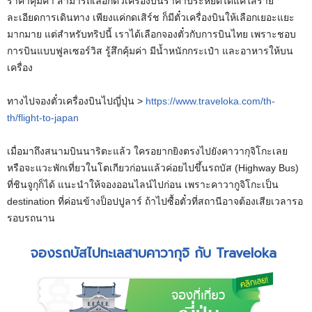
ราคาคุ้มค่า สามารถเลือกตั๋วเครื่องบินราคาประหยัดได้แค่ใส่ราย
ละเอียดการเดินทาง เพียงแค่กดเสิร์ช ก็มีตั๋วเครื่องบินให้เลือกเยอะแยะ
มากมาย แต่สำหรับทริปนี้ เราได้เลือกจองตั๋วกับการบินไทย เพราะชอบ
การบินแบบฟูลเซอร์วิส รู้สึกคุ้มค่า มีน้ำหนักกระเป๋า และอาหารให้บน
เครื่อง
ทางไปจองตั๋วเครื่องบินไปญี่ปุ่น >
https://www.traveloka.com/th-
th/flight-to-japan
เมื่อมาถึงสนามบินนาริตะแล้ว ใครอยากยิงตรงไปยังคาวากุจิโกะเลย
หรือจะแวะพักเที่ยวในโตเกียวก่อนแล้วค่อยไปขึ้นรถบัส (Highway Bus)
ที่ชินจูกุก็ได้ แนะนำให้จองออนไลน์ไปก่อน เพราะคาวากูจิโกะเป็น
destination ที่ค่อนข้างป็อปปูลาร์ ถ้าไปซื้อตั๋วที่สถานีอาจต้องเสียเวลารอ
รอบรถนาน
จองรถบัสไปทะเลสาบคาวากุจิ กับ Traveloka