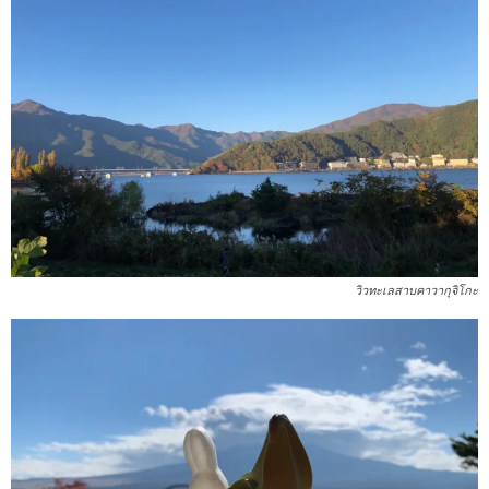
วิวทะเลสาบคาวากุจิโกะ