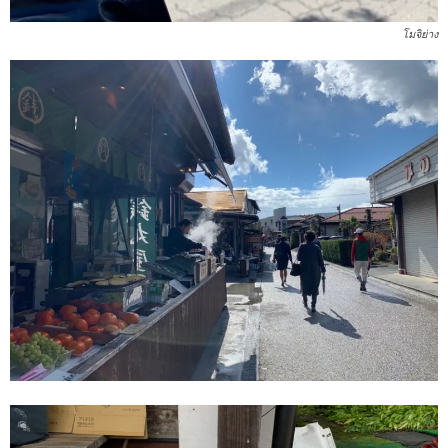
โมจิย่าง