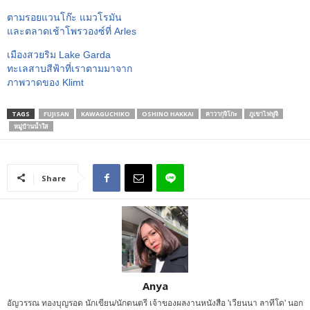
ตามรอยแวนโก๊ะ แมวโรมัน
และตลาดเช้าโพรวองซ์ที่ Arles
เมืองสวยริม Lake Garda
ทะเลสาบสีฟ้าที่เราตามมาจาก
ภาพวาดของ Klimt
TAGS
FUJISAN
KAWAGUCHIKO
OSHINO HAKKAI
คาวากุจิโกะ
ภูเขาไฟฟูจิ
หมู่บ้านน้ำใส
Share
Anya
อัญวรรณ ทองบุญรอด นักเขียน/นักดนตรี เจ้าของผลงานหนังสือ 'เวียนนา ลาทีโด' นอก