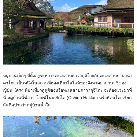
หมู่บ้านเล็กๆ ที่ตั้งอยู่ระหว่างทะเลสาบคาวากุจิโกะกับทะเลสาบยามานา
คาโกะ เป็นหนึ่งในสถานที่ท่องเที่ยวไฮไลท์ของจังหวัดยามานะชิของ
ญี่ปุ่น ใครๆ ที่มาเที่ยวดูฟูจิซังหรือทะเลสาบคาวากุจิโกะ จะต้องแวะมาที่
นี่ หมู่บ้านนี้ชื่อว่า โอะชิโนะ ฮักไค (Oshino Hakkai) หรือที่คนไทยเรียก
กันติดปากว่าหมู่บ้านน้ำใส