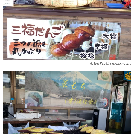
ดังโงะเสียบไม้ราดซอสหวานๆ