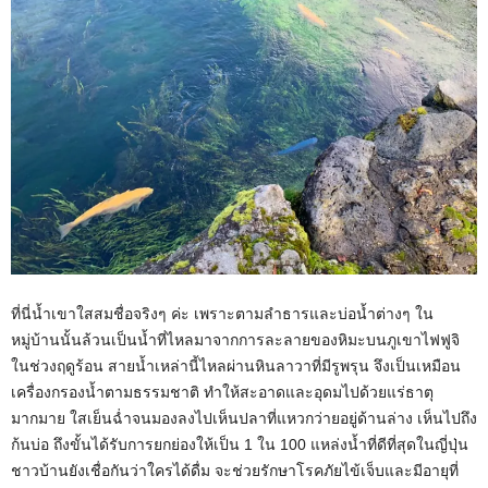
ที่นี่น้ำเขาใสสมชื่อจริงๆ ค่ะ เพราะตามลำธารและบ่อน้ำต่างๆ ใน
หมู่บ้านนั้นล้วนเป็นน้ำที่ไหลมาจากการละลายของหิมะบนภูเขาไฟฟูจิ
ในช่วงฤดูร้อน สายน้ำเหล่านี้ไหลผ่านหินลาวาที่มีรูพรุน จึงเป็นเหมือน
เครื่องกรองน้ำตามธรรมชาติ ทำให้สะอาดและอุดมไปด้วยแร่ธาตุ
มากมาย ใสเย็นฉ่ำจนมองลงไปเห็นปลาที่แหวกว่ายอยู่ด้านล่าง เห็นไปถึง
ก้นบ่อ ถึงขั้นได้รับการยกย่องให้เป็น 1 ใน 100 แหล่งน้ำที่ดีที่สุดในญี่ปุ่น
ชาวบ้านยังเชื่อกันว่าใครได้ดื่ม จะช่วยรักษาโรคภัยไข้เจ็บและมีอายุที่