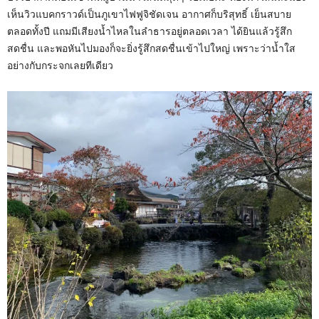
เห็นวิวแบคกราวด์เป็นภูเขาไฟฟูจิชัดเจน อากาศก็บริสุทธิ์ เย็นสบาย
ตลอดทั้งปี แถมมีเสียงน้ำไหลในลำธารอยู่ตลอดเวลา ได้ยินแล้วรู้สึก
สดชื่น และพอหันไปมองก็จะยิ่งรู้สึกสดชื่นเข้าไปใหญ่ เพราะว่าน้ำใส
อย่างกับกระจกเลยทีเดียว