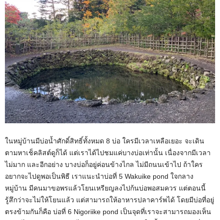
ในหมู่บ้านมีบ่อน้ำศักดิ์สิทธิ์ทั้งหมด 8 บ่อ ใครมีเวลาเหลือเยอะ จะเดิน
ตามหาเช็คลิสต์ดูก็ได้ แต่เราได้ไปชมแค่บางบ่อเท่านั้น เนื่องจากมีเวลา
ไม่มาก และอีกอย่าง บางบ่อก็อยู่ค่อนข้างไกล ไม่มีถนนเข้าไป ถ้าใคร
อยากจะไปดูพอเป็นพิธี เราแนะนำบ่อที่ 5 Wakuike pond ใจกลาง
หมู่บ้าน มีคนมาขอพรแล้วโยนเหรียญลงไปก้นบ่อพอสมควร แต่ตอนนี้
รู้สึกว่าจะไม่ให้โยนแล้ว แต่สามารถให้อาหารปลาคาร์พได้ โดยมีบ่อที่อยู่
ตรงข้ามกันก็คือ บ่อที่ 6 Nigoriike pond เป็นจุดที่เราจะสามารถมองเห็น