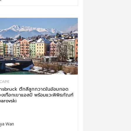
CAPE
nsbruck ตึกสีลูกกวาดในอ้อมกอด
งเทือกเขาแอลป์ พร้อมแวะพิพิธภัณฑ์
arovski
ya Wan