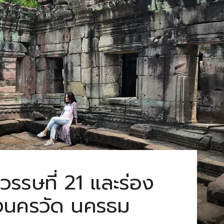
รรษที่ 21 และร่อง
องนครวัด นครธม