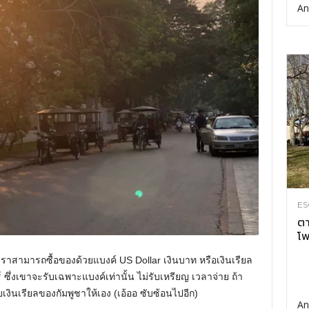
An
ES
ตา
โพ
ูง เราสามารถซื้อของด้วยแบงค์ US Dollar เงินบาท หรือเงินเรียล
ร์ ซึ่งเขาจะรับเฉพาะแบงค์เท่านั้น ไม่รับเหรียญ เวลาจ่าย ถ้า
นเรียลของกัมพูชาให้เอง (เอ้ออ ซับซ้อนไปอีก)
An