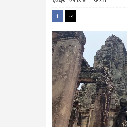
By
Anya
-
April 12, 2018
2234