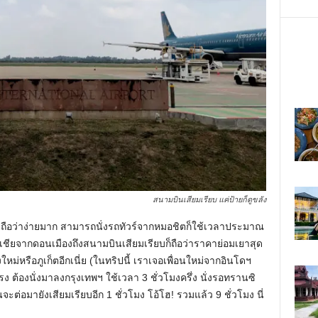
สนามบินเสียมเรียบ แค่ป้ายก็ดูขลัง
ือว่าง่ายมาก สามารถนั่งรถทัวร์จากหมอชิตก็ใช้เวลาประมาณ
์เอเชียจากดอนเมืองถึงสนามบินเสียมเรียบก็ถือว่าราคาย่อมเยาสุด
ใหม่หรือภูเก็ตอีกเนี่ย (ในทริปนี้ เราเจอเพื่อนใหม่จากอินโดฯ
ต้องนั่งมาลงกรุงเทพฯ ใช้เวลา 3 ชั่วโมงครึ่ง นั่งรอทรานซิ
จะต่อมายังเสียมเรียบอีก 1 ชั่วโมง โอ้โฮ! รวมแล้ว 9 ชั่วโมง นี่