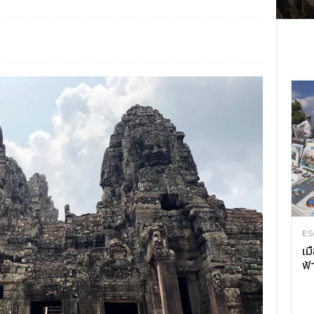
ES
เม
ฟ้