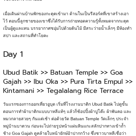
เมื่อเดินผ่านบ้านพักของกะตุตเข้ามา ด้านในเป็นรีสอร์ตที่เขาสร้างเอา
ไว้ ตอนนี้ลูกชายของเขาซึ่งได้รับการถ่ายทอดความรู้ทั้งหมดจากกะตุต
เป็นผู้ดูแลแทน บรรยากาศชอุ่มไปด้วยต้นไม้ มีสระว่ายน้ำเล็กๆ มีห้องทำ
สปา และสถานที่ทำโยคะ
Day 1
Ubud Batik >> Batuan Temple >> Goa
Gajah >> Ibu Oka >> Pura Tirta Empul >>
Kintamani >> Tegalalang Rice Terrace
วันแรกของการออกเที่ยวอูบุด เริ่มที่โรงงานบาติก Ubud Batik ไปดูขั้น
ตอนการทำผ้าบาติกแบบบาหลีแท้ๆ แล้วก็ช้อปปิ้งผ้าปูโต๊ะ ผ้าพันคอ และ
หมวกลายสวยๆ กันแต่เช้า ต่อด้วยวัด Batuan Temple วัดเล็กๆ ประจำ
หมู่บ้านบาตวน ก่อนจะไปถ่ายรูปหน้าแผ่นหินแกะสลักปากทางเข้าถ้ำ
ช้าง Goa Gajah ดูคล้ายใบหน้ายักษ์อ้าปากกว้าง ซึ่งชาวบาหลีเชื่อว่า