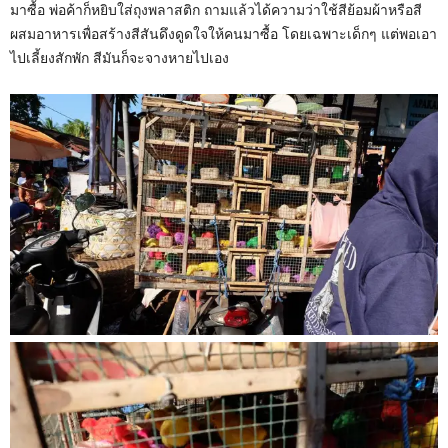
มาซื้อ พ่อค้าก็หยิบใส่ถุงพลาสติก ถามแล้วได้ความว่าใช้สีย้อมผ้าหรือสี
ผสมอาหารเพื่อสร้างสีสันดึงดูดใจให้คนมาซื้อ โดยเฉพาะเด็กๆ แต่พอเอา
ไปเลี้ยงสักพัก สีมันก็จะจางหายไปเอง