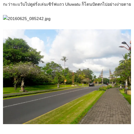
กะว่าจะแว้บไปดูฝรั่งเล่นเซิร์ฟแถว Uluwatu ก็โดนปัดตกไปอย่างง่ายดาย