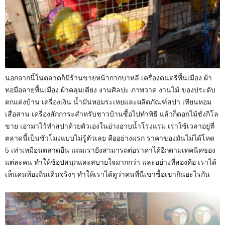
นอกจากนี้ในตลาดก็มีร้านขายหน้ากากบาหลี เครื่องดนตรีพื้นเมือง ผ้า
ทอมือลายพื้นเมือง ผ้าคลุมเตียง งานศิลปะ ภาพวาด งานไม้ ของประดับ
ตกแต่งบ้าน เครื่องเงิน น้ำมันหอมระเหยและผลิตภัณฑ์สปา เทียนหอม
เสื่อสาน เครื่องสักการะสำหรับชาวบ้านซื้อไปทำพิธี แล้วก็ดอกไม้ชั่งกิโล
ขาย เอามาไว้ทำสปาด้วยตัวเองในอ่างอาบน้ำโรงแรม เราใช้เวลาอยู่ที่
ตลาดนี้เป็นชั่วโมงแบบไม่รู้ตัวเลย คืออย่างแรก ราคาของมันไม่ได้โหด
5 เท่าเหมือนตลาดอื่น แถมเรายังสามารถต่อราคาได้อีกตามเทคนิคของ
แต่ละคน ทำให้ช้อปสนุกและสบายใจมากกว่า และอย่างที่สองคือ เราได้
เห็นคนท้องถิ่นเดินจริงๆ ทำให้เราได้ดูว่าคนที่นี่เขาซื้อเขากินอะไรกัน