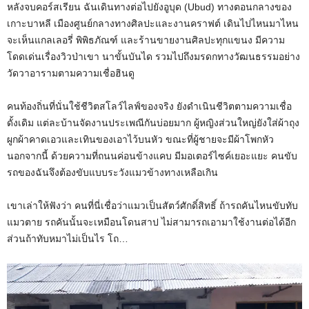
หลังจบคอร์สเรียน ฉันเดินทางต่อไปยังอูบุด (Ubud) ทางตอนกลางของ
เกาะบาหลี เมืองศูนย์กลางทางศิลปะและงานคราฟต์ เดินไปไหนมาไหน
จะเห็นแกลเลอรี่ พิพิธภัณฑ์ และร้านขายงานศิลปะทุกแขนง มีความ
โดดเด่นเรื่องวิวป่าเขา นาขั้นบันได รวมไปถึงมรดกทางวัฒนธรรมอย่าง
วัดวาอารามตามความเชื่อฮินดู
คนท้องถิ่นที่นั่นใช้ชีวิตสโลว์ไลฟ์ของจริง ยังดำเนินชีวิตตามความเชื่อ
ดั้งเดิม แต่ละบ้านจัดงานประเพณีกันบ่อยมาก ผู้หญิงส่วนใหญ่ยังใส่ผ้าถุง
ผูกผ้าคาดเอวและเทินของเอาไว้บนหัว ขณะที่ผู้ชายจะมีผ้าโพกหัว
นอกจากนี้ ด้วยความที่ถนนค่อนข้างแคบ มีมอเตอร์ไซค์เยอะแยะ คนขับ
รถของฉันจึงต้องขับแบบระวังแมวข้างทางเหลือเกิน
เขาเล่าให้ฟังว่า คนที่นี่เชื่อว่าแมวเป็นสัตว์ศักดิ์สิทธิ์ ถ้ารถคันไหนขับทับ
แมวตาย รถคันนั้นจะเหมือนโดนสาป ไม่สามารถเอามาใช้งานต่อได้อีก
ส่วนถ้าทับหมาไม่เป็นไร โถ…