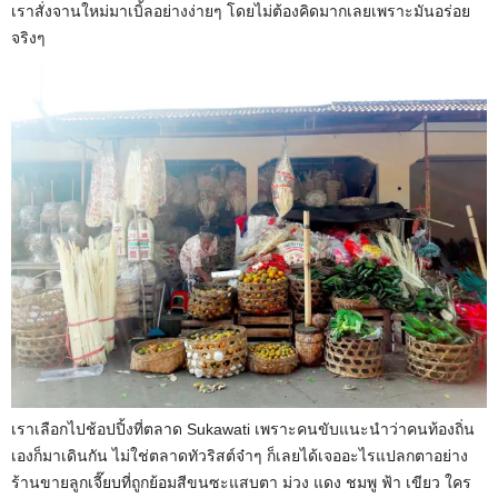
เราสั่งจานใหม่มาเบิ้ลอย่างง่ายๆ โดยไม่ต้องคิดมากเลยเพราะมันอร่อย
จริงๆ
เราเลือกไปช้อปปิ้งที่ตลาด Sukawati เพราะคนขับแนะนำว่าคนท้องถิ่น
เองก็มาเดินกัน ไม่ใช่ตลาดทัวริสต์จ๋าๆ ก็เลยได้เจออะไรแปลกตาอย่าง
ร้านขายลูกเจี๊ยบที่ถูกย้อมสีขนซะแสบตา ม่วง แดง ชมพู ฟ้า เขียว ใคร