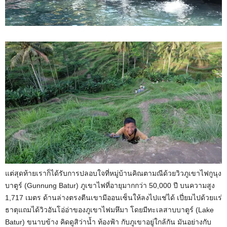
แต่สุดท้ายเราก็ได้รับการปลอบใจที่หมู่บ้านคิณตามณีด้วยวิวภูเขาไฟกูนุง
บาตูร์ (Gunnung Batur) ภูเขาไฟที่อายุมากกว่า 50,000 ปี บนความสูง
1,717 เมตร ด้านล่างตรงตีนเขามีออนเซ็นให้ลงไปแช่ได้ เปี่ยมไปด้วยแร่
ธาตุแถมได้วิวอันโอ่อ่าของภูเขาไฟมหึมา โดยมีทะเลสาบบาตูร์ (Lake
Batur) ขนาบข้าง คิดดูสิว่าน้ำ ท้องฟ้า กับภูเขาอยู่ใกล้กัน มันอย่างกับ