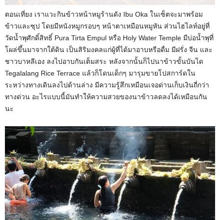
ตอนเที่ยง เราแวะกินข้าวหน้าหมูร้านดัง Ibu Oka ในเซ็ตจะมาพร้อม
ข้าวและซุป โดยมีหนังหมูกรอบๆ หน้าตาเหมือนหมูหัน ส่วนไฮไลท์อยู่ที่
วัดน้ำพุศักดิ์สิทธิ์ Pura Tirta Empul หรือ Holy Water Temple มีบ่อน้ำพุที่
โผล่ขึ้นมาจากใต้ดิน เป็นสิริมงคลแก่ผู้ที่ได้มาอาบหรือดื่ม มีฝรั่ง จีน และ
ชาวบาหลีเอง ลงไปอาบกันเต็มสระ หลังจากนั้นก็ไปนาข้าวขั้นบันได
Tegalalang Rice Terrace แล้วก็โดนเด็กๆ มารุมขายโปสการ์ดใน
ระหว่างทางเดินลงไปด้านล่าง มีความรู้สึกเหมือนเจอด่านเก็บเงินถี่กว่า
ทางด่วน อะไรแบบนี้มันทำให้ความสวยของนาข้าวลดลงได้เหมือนกัน
นะ