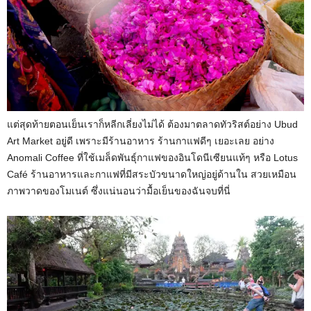
แต่สุดท้ายตอนเย็นเราก็หลีกเลี่ยงไม่ได้ ต้องมาตลาดทัวริสต์อย่าง Ubud
Art Market อยู่ดี เพราะมีร้านอาหาร ร้านกาแฟดีๆ เยอะเลย อย่าง
Anomali Coffee ที่ใช้เมล็ดพันธุ์กาแฟของอินโดนีเซียนแท้ๆ หรือ Lotus
Café ร้านอาหารและกาแฟที่มีสระบัวขนาดใหญ่อยู่ด้านใน สวยเหมือน
ภาพวาดของโมเนต์ ซึ่งแน่นอนว่ามื้อเย็นของฉันจบที่นี่