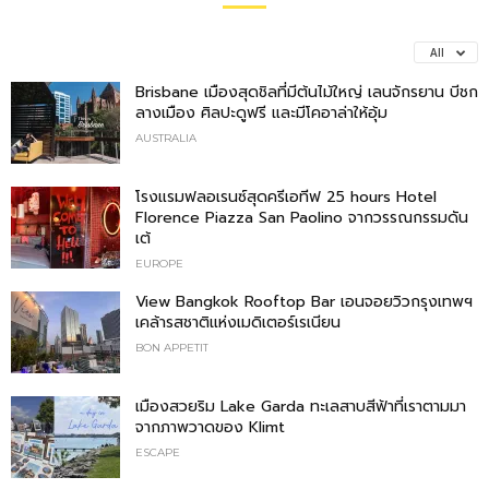
All
Brisbane เมืองสุดชิลที่มีต้นไม้ใหญ่ เลนจักรยาน บีชก
ลางเมือง ศิลปะดูฟรี และมีโคอาล่าให้อุ้ม
AUSTRALIA
โรงแรมฟลอเรนซ์สุดครีเอทีฟ 25 hours Hotel
Florence Piazza San Paolino จากวรรณกรรมดัน
เต้
EUROPE
View Bangkok Rooftop Bar เอนจอยวิวกรุงเทพฯ
เคล้ารสชาติแห่งเมดิเตอร์เรเนียน
BON APPETIT
เมืองสวยริม Lake Garda ทะเลสาบสีฟ้าที่เราตามมา
จากภาพวาดของ Klimt
ESCAPE