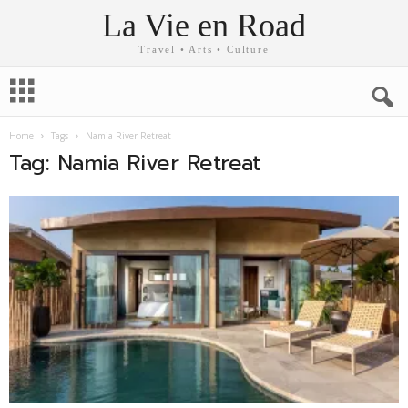
La Vie en Road
Travel • Arts • Culture
Home
Tags
Namia River Retreat
Tag: Namia River Retreat