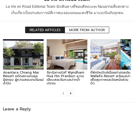
La Vie en Road Editorial Team นักเดินทางที่ชอบศิลปะและวัฒนธรรมที่แตกต่าง
เก็บเกี่ยวเป็นประสบการณ์ที่เราพบเจอบนถนนแห่งชีวิต มาแบ่งปันกับทุกคน
RELATED ARTICLES
MORE FROM AUTHOR
Anantara Chiang Mai
รีชาร์จกายใจที่ Wyndham
ที่พักใหม่ใกล้เมืองเก่าฮอยอัน
Resort อดีตสถานกงสุล
Hua Hin Pranburi ความ
Wafaifo Resort พร้อมสปา
อังกฤษ สู่ความสงบงามริมแม่
เงียบสงบริมทะเลปากน้ำ
เพื่อสุขภาพและโรงหนังส่วน
น้ำปิง
ปราณ
ตัว
Leave a Reply