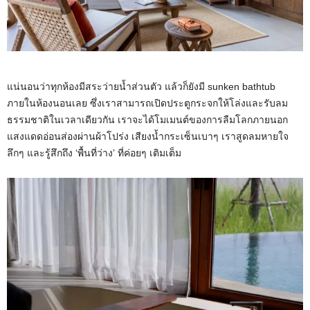
แน่นอนว่าทุกห้องมีสระว่ายน้ำส่วนตัว แล้วก็ยังมี sunken bathtub
ภายในห้องนอนเลย ซึ่งเราสามารถเปิดประตูกระจกให้โล่งและรับลม
ธรรมชาติในเวลาเดียวกัน เราจะได้โมเมนต์ของการลืมโลกภายนอก
แสงแดดอ่อนส่องผ่านผ้าโปร่ง เสียงน้ำกระเซ็นเบาๆ เราสูดลมหายใจ
ลึกๆ และรู้สึกถึง ‘พื้นที่ว่าง’ ที่ค่อยๆ เติมเต็ม