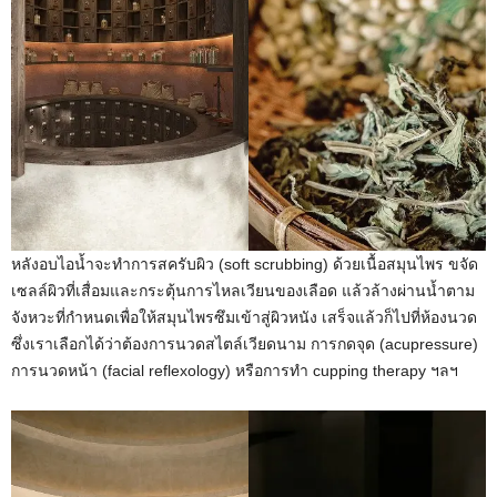
หลังอบไอน้ำจะทำการสครับผิว (soft scrubbing) ด้วยเนื้อสมุนไพร ขจัด
เซลล์ผิวที่เสื่อมและกระตุ้นการไหลเวียนของเลือด แล้วล้างผ่านน้ำตาม
จังหวะที่กำหนดเพื่อให้สมุนไพรซึมเข้าสู่ผิวหนัง เสร็จแล้วก็ไปที่ห้องนวด
ซึ่งเราเลือกได้ว่าต้องการนวดสไตล์เวียดนาม การกดจุด (acupressure)
การนวดหน้า (facial reflexology) หรือการทำ cupping therapy ฯลฯ