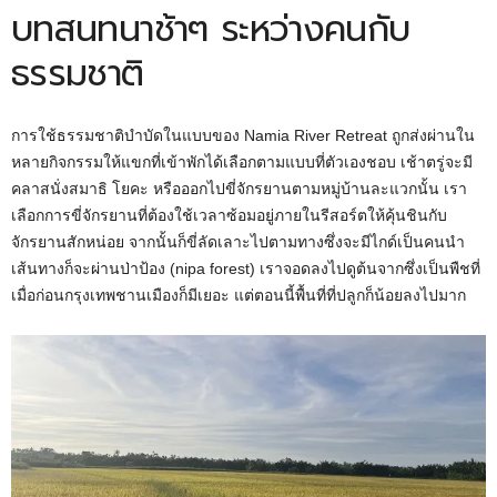
บทสนทนาช้าๆ ระหว่างคนกับ
ธรรมชาติ
การใช้ธรรมชาติบำบัดในแบบของ Namia River Retreat ถูกส่งผ่านใน
หลายกิจกรรมให้แขกที่เข้าพักได้เลือกตามแบบที่ตัวเองชอบ เช้าตรู่จะมี
คลาสนั่งสมาธิ โยคะ หรือออกไปขี่จักรยานตามหมู่บ้านละแวกนั้น เรา
เลือกการขี่จักรยานที่ต้องใช้เวลาซ้อมอยู่ภายในรีสอร์ตให้คุ้นชินกับ
จักรยานสักหน่อย จากนั้นก็ขี่ลัดเลาะไปตามทางซึ่งจะมีไกด์เป็นคนนำ
เส้นทางก็จะผ่านป่าป้อง (nipa forest) เราจอดลงไปดูต้นจากซึ่งเป็นพืชที่
เมื่อก่อนกรุงเทพชานเมืองก็มีเยอะ แต่ตอนนี้พื้นที่ที่ปลูกก็น้อยลงไปมาก