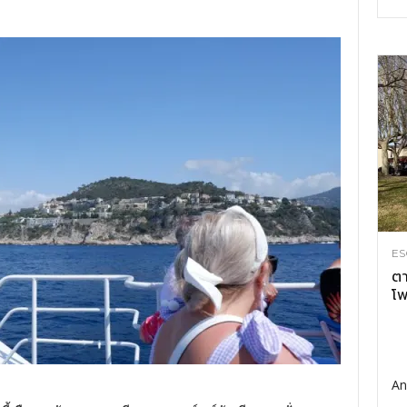
ES
ตา
โพ
An