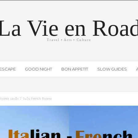
La Vie en Roa
Travel • Arts • Culture
ESCAPE
GOOD NIGHT
BON APPETIT
SLOW GUIDES
n Riviera และอีก 7 วันใน French Riviera