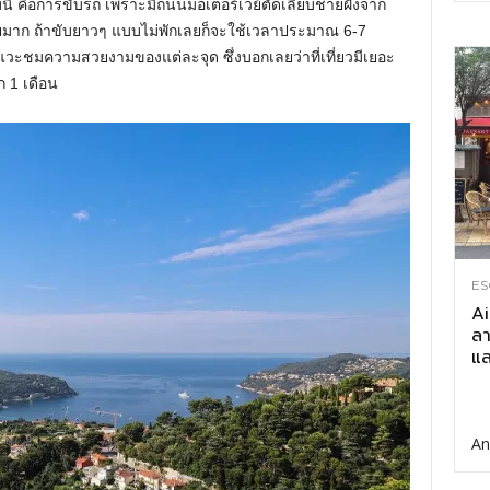
ถบนี้ คือการขับรถ เพราะมีถนนมอเตอร์เวย์ตัดเลียบชายฝั่งจาก
ายมาก ถ้าขับยาวๆ แบบไม่พักเลยก็จะใช้เวลาประมาณ 6-7
มีแวะชมความสวยงามของแต่ละจุด ซึ่งบอกเลยว่าที่เที่ยวมีเยอะ
 1 เดือน
ES
Ai
ลา
แส
An