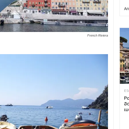
An
French Riviera
ES
Po
อิ
เม