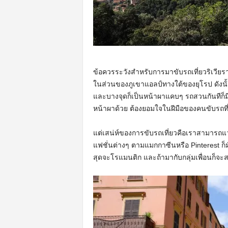
ข้อควรระวังสำหรับการมาขับรถเที่ยวริเวีย
ในส่วนของภูเขาแอลป์ทางใต้ของยุโรป ดังนั้น
และบางจุดก็เป็นหน้าผาแคบๆ รถสวนกันทีก็
หน้าผาด้วย ต้องยอมใจในฝีมือของคนขับรถที่น
แต่เสน่ห์ของการขับรถเที่ยวคือเราสามาร
แฟชั่นต่างๆ ตามแมกกาซีนหรือ Pinterest ก็
สุดจะโรแมนติก และถ้ามากับกลุ่มเพื่อนก็จะส