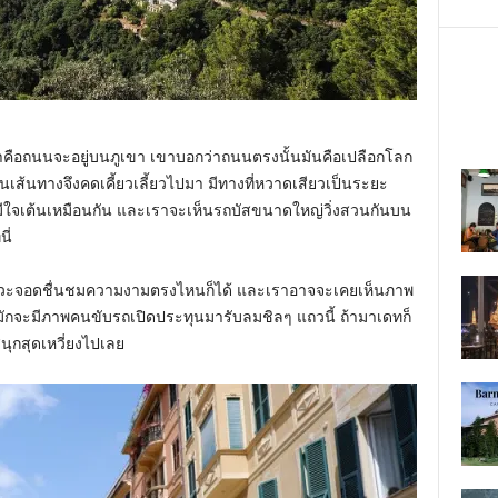
ราคือถนนจะอยู่บนภูเขา เขาบอกว่าถนนตรงนั้นมันคือเปลือกโลก
เส้นทางจึงคดเคี้ยวเลี้ยวไปมา มีทางที่หวาดเสียวเป็นระยะ
มีใจเต้นเหมือนกัน และเราจะเห็นรถบัสขนาดใหญ่วิ่งสวนกันบน
ี่
ถแวะจอดชื่นชมความงามตรงไหนก็ได้ และเราอาจจะเคยเห็นภาพ
มักจะมีภาพคนขับรถเปิดประทุนมารับลมชิลๆ แถวนี้ ถ้ามาเดทก็
นุกสุดเหวี่ยงไปเลย