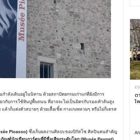
ES
นกำลังเดินอยู่ในนิทาน ด้วยสถาปัตยกรมเก่าแก่ที่ยังมีการ
ตา
โพ
ดียวกับการใช้หินปูพื้นถนน ที่อาจจะไม่เป็นมิตรกับรองเท้าส้นสูง
าใบ แล้วก็แต่งตัวสบายๆ ด้วยเสื้อเชิ้ต กางเกงหลวมๆ หรือไม่ก็เดรส
Musée Picasso)
ซึ่งเก็บผลงานศิลปะของปิกัสโซ ศิลปินคนสำคัญ
An
ธภัณฑ์นักเขียนการ์ตูนที่มีชื่อเสียงระดับโลก (Musée Peynet)