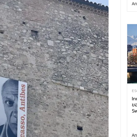
An
ES
In
ขอ
Sw
An