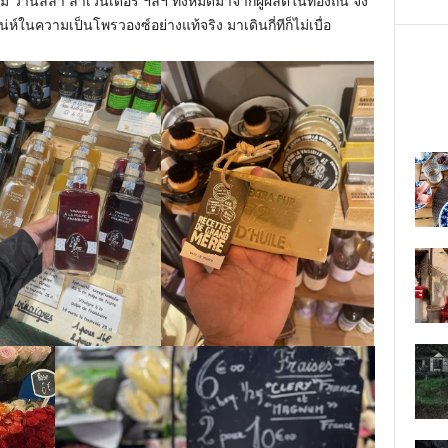
นม วานิลลา ลาเวนเดอร์ ฯลฯ ทั้งหมดมาจากผู้ผลิตในท้องถิ่น จึง
ห์ในความเป็นโพรวองซ์อย่างแท้จริง มาเดินกี่ทีก็ไม่เบื่อ