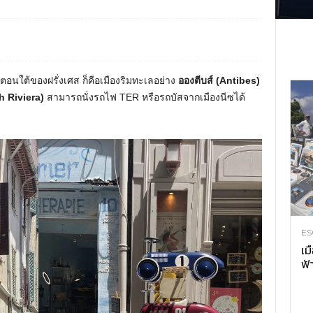
างตอนใต้ของฝรั่งเศส ก็คือเมืองริมทะเลอย่าง
อองตีบส์ (Antibes)
ch Riviera)
สามารถนั่งรถไฟ TER หรือรถบัสจากเมืองนีซได้
ES
เม
ฟ้