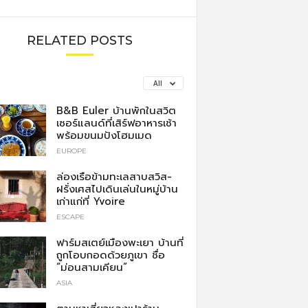
RELATED POSTS
All
B&B Euler บ้านพักในสวิต
เซอร์แลนด์ที่เสิร์ฟอาหารเช้า
พร้อมขนมปังโฮมเมด
EUROPE
ล่องเรือข้ามทะเลสาบสวิส-
ฝรั่งเศสไปเดินเล่นในหมู่บ้าน
เก่าแก่ที่ Yvoire
ESCAPE
ฟาร์มสเตย์เมืองพะเยา บ้านที่
ถูกโอบกอดด้วยภูเขา ชื่อ
“ม่อนสามเคียน”
ASIA