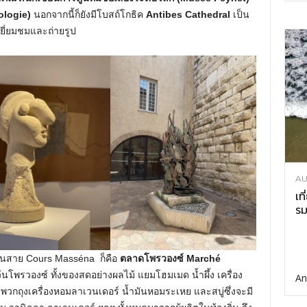
ologie)
นอกจากนี้ก็ยังมีโบสถ์โกธิค
Antibes Cathedral
เป็น
เยี่ยมชมและถ่ายรูป
AU
เท
รม
นนสาย Cours Masséna ก็คือ
ตลาดโพรวองซ์ Marché
้นโพรวองซ์ ทั้งของสดอย่างผลไม้ แยมโฮมเมด น้ำผึ้ง เครื่อง
An
พวกถุงเครื่องหอมลาเวนเดอร์ น้ำมันหอมระเหย และสบู่ซึ่งจะมี