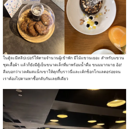
ในตู้จะมีสลิปเปอร์ให้ตามจำนวนผู้เข้าพัก มีไม้แขวนเยอะ สำหรับแขวน
ชุดเสื้อผ้า แล้วก็ยังมีตู้เย็นขนาดเล็กที่มาพร้อมน้ำดื่ม ขนมมากมาย อ้อ!
ลืมบอกว่าเวลคัมสแน็กเขาให้คุกกี้บราวนี่และเค้กช็อกโกแลตอร่อยจน
เราต้องไปตามหาซื้อกลับกันเลยทีเดียว