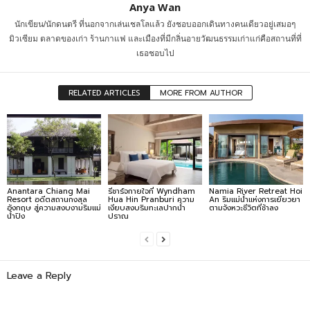
Anya Wan
นักเขียน/นักดนตรี ที่นอกจากเล่นเชลโลแล้ว ยังชอบออกเดินทางคนเดียวอยู่เสมอๆ
มิวเซียม ตลาดของเก่า ร้านกาแฟ และเมืองที่มีกลิ่นอายวัฒนธรรมเก่าแก่คือสถานที่ที่
เธอชอบไป
RELATED ARTICLES
MORE FROM AUTHOR
Anantara Chiang Mai
รีชาร์จกายใจที่ Wyndham
Namia River Retreat Hoi
Resort อดีตสถานกงสุล
Hua Hin Pranburi ความ
An ริมแม่น้ำแห่งการเยียวยา
อังกฤษ สู่ความสงบงามริมแม่
เงียบสงบริมทะเลปากน้ำ
ตามจังหวะชีวิตที่ช้าลง
น้ำปิง
ปราณ
Leave a Reply