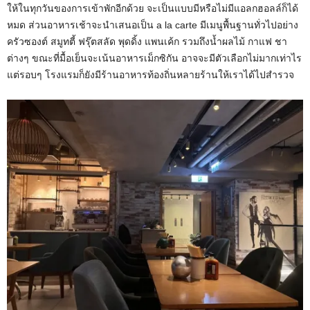
ให้ในทุกวันของการเข้าพักอีกด้วย จะเป็นแบบมีหรือไม่มีแอลกฮอลล์ก็ได้
หมด ส่วนอาหารเช้าจะนำเสนอเป็น a la carte มีเมนูพื้นฐานทั่วไปอย่าง
ครัวซองต์ สมูทตี้ ฟรุ๊ตสลัด พุดดิ้ง แพนเค้ก รวมถึงน้ำผลไม้ กาแฟ ชา
ต่างๆ ขณะที่มื้อเย็นจะเน้นอาหารเม็กซิกัน อาจจะมีตัวเลือกไม่มากเท่าไร
แต่รอบๆ โรงแรมก็ยังมีร้านอาหารท้องถิ่นหลายร้านให้เราได้ไปสำรวจ