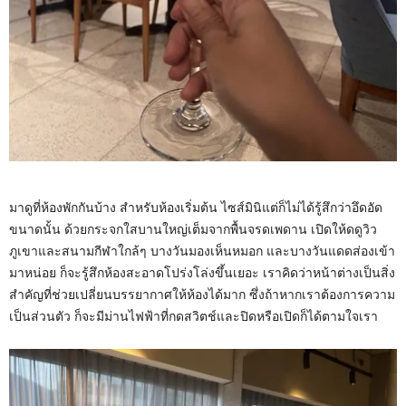
มาดูที่ห้องพักกันบ้าง สำหรับห้องเริ่มต้น ไซส์มินิแต่ก็ไม่ได้รู้สึกว่าอึดอัด
ขนาดนั้น ด้วยกระจกใสบานใหญ่เต็มจากพื้นจรดเพดาน เปิดให้ดดูวิว
ภูเขาและสนามกีฬาใกล้ๆ บางวันมองเห็นหมอก และบางวันแดดส่องเข้า
มาหน่อย ก็จะรู้สึกห้องสะอาดโปร่งโล่งขึ้นเยอะ เราคิดว่าหน้าต่างเป็นสิ่ง
สำคัญที่ช่วยเปลี่ยนบรรยากาศให้ห้องได้มาก ซึ่งถ้าหากเราต้องการความ
เป็นส่วนตัว ก็จะมีม่านไฟฟ้าที่กดสวิตช์และปิดหรือเปิดก็ได้ตามใจเรา