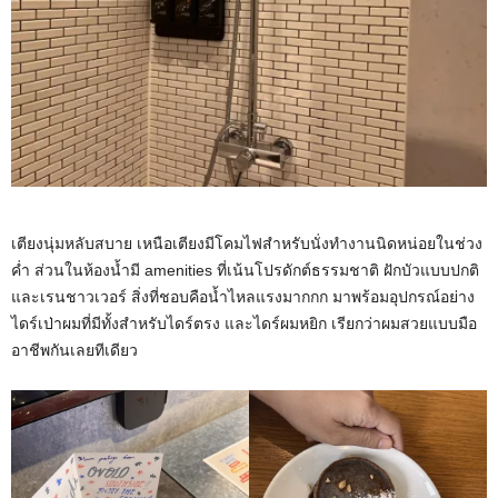
เตียงนุ่มหลับสบาย เหนือเตียงมีโคมไฟสำหรับนั่งทำงานนิดหน่อยในช่วง
ค่ำ ส่วนในห้องน้ำมี amenities ที่เน้นโปรดักต์ธรรมชาติ ฝักบัวแบบปกติ
และเรนชาวเวอร์ สิ่งที่ชอบคือน้ำไหลแรงมากกก มาพร้อมอุปกรณ์อย่าง
ไดร์เป่าผมที่มีทั้งสำหรับไดร์ตรง และไดร์ผมหยิก เรียกว่าผมสวยแบบมือ
อาชีพกันเลยทีเดียว