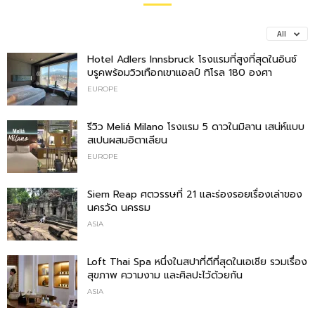
All
Hotel Adlers Innsbruck โรงแรมที่สูงที่สุดในอินซ์
บรูคพร้อมวิวเทือกเขาแอลป์ ทิโรล 180 องศา
EUROPE
รีวิว Meliá Milano โรงแรม 5 ดาวในมิลาน เสน่ห์แบบ
สเปนผสมอิตาเลียน
EUROPE
Siem Reap ศตวรรษที่ 21 และร่องรอยเรื่องเล่าของ
นครวัด นครธม
ASIA
Loft Thai Spa หนึ่งในสปาที่ดีที่สุดในเอเชีย รวมเรื่อง
สุขภาพ ความงาม และศิลปะไว้ด้วยกัน
ASIA