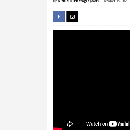
By
Nithid B (Photographer)
-
October 15, 2020