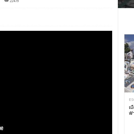
22479
ES
เม
ฟ้