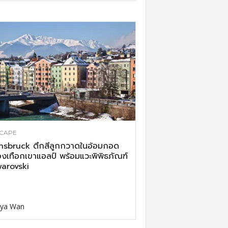
CAPE
nsbruck ตึกสีลูกกวาดในอ้อมกอด
งเทือกเขาแอลป์ พร้อมแวะพิพิธภัณฑ์
arovski
ya Wan