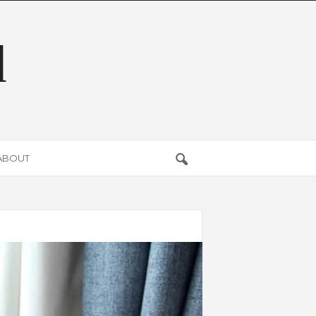
d
ABOUT