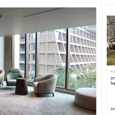
ES
ตา
โพ
An