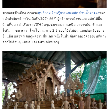
ขากลับเข้าเมือง เราแวะ
ศูนย์การเรียนรู้การแกะสลัก บ้านถ้ำผาตอง
ของ
สล่าคำจันทร์ ยาโน ศิลปินไม้วัย 56 ปี ผู้สร้างสรรค์งานแกะสลักไม้พื้น
บ้านที่บอกเล่าเรื่องราววิถีชีวิตชุมชนของภาคเหนือ อาจารย์น่ารักและ
ใจดีมาก ขนาดเราโทรไปถามทาง 2-3 รอบก็ยังไม่บ่น แถมต้อนรับอย่าง
ยิ้มแย้ม แล้วพาเดินดูผลงานชิ้นเด่น หนึ่งในนั้นคือจำลองวัดร่องขุ่นที่แกะ
จากไม้ล้วนๆ แบบละเอียดประณีตมากๆ