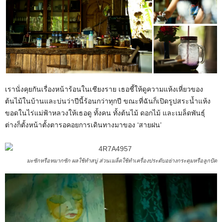
เรานั่งคุยกันเรื่องหน้าร้อนในเชียงราย เธอชี้ให้ดูความแห้งเหี่ยวของ
ต้นไม้ในบ้านและบ่นว่าปีนี้ร้อนกว่าทุกปี ขณะที่ฉันก็เปิดรูปสระน้ำแห้ง
ขอดในไร่แม่ฟ้าหลวงให้เธอดู ทั้งคน ทั้งต้นไม้ ดอกไม้ และเมล็ดพันธุ์
ต่างก็ตั้งหน้าตั้งตารอคอยการเดินทางมาของ ‘สายฝน’
มะซักหรือหมากซัก ผลใช้ทำสบู่ ส่วนเมล็ดใช้ทำเครื่องประดับอย่างกระดุมหรือลูกปัด