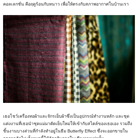
คอลเลกชั่น คือฤดูร้อนกับหนาว เพื่อให้ตรงกับสภาพอากาศในบ้านเรา
เธอโชว์เครื่องทอผ้าและจักรเย็บผ้าซึ่งเป็นอุปกรณ์ทำงานหลัก และชุด
แต่งงานที่เธอนำชุดแม่มาตัดเย็บใหม่ให้เข้ากับสไตล์ของเธอเอง รวมถึง
ชิ้นงานบางส่วนที่กำลังทำอยู่ในธีม Butterfly Effect ซึ่งจะออกขายใน