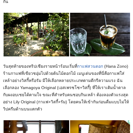
กัน
วันสุดท้ายของทริปเชียงรายหน้าร้อนเริ่มที่
กาแฟสวนดอก
(Hana Zono)
ร้านกาแฟที่เขียวชอุ่มไปด้วยต้นไม้ดอกไม้ เมนูเด่นของที่นี่คือกาแฟใส่
เหล้าอย่างวิสกี้หรือรัม มีให้เลือกหลายประเภทตามดีกรีความแรง ฉัน
เลือกลอง Yamagoya Original (เอสเพรซโซ+วิสกี้) ที่ให้เราเติมน้ำตาล
กับผงอบเชยได้ตามใจ ขณะที่สำหรับคนชอบกินเหล้า ต้องลองตัวแรงสุด
อย่าง Lily Original (กาแฟ+วิสกี้+รัม) โดยคนให้เข้ากันก่อนดื่มแบบไม่ให้
วิปครีมด้านบนแตกตัว