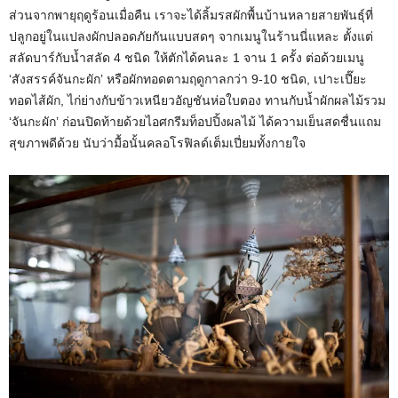
ส่วนจากพายุฤดูร้อนเมื่อคืน เราจะได้ลิ้มรสผักพื้นบ้านหลายสายพันธุ์ที่
ปลูกอยู่ในแปลงผักปลอดภัยกันแบบสดๆ จากเมนูในร้านนี่แหละ ตั้งแต่
สลัดบาร์กับน้ำสลัด 4 ชนิด ให้ตักได้คนละ 1 จาน 1 ครั้ง ต่อด้วยเมนู
‘สังสรรค์จันกะผัก’ หรือผักทอดตามฤดูกาลกว่า 9-10 ชนิด, เปาะเปี๊ยะ
ทอดไส้ผัก, ไก่ย่างกับข้าวเหนียวอัญชันห่อใบตอง ทานกับน้ำผักผลไม้รวม
‘จันกะผัก’ ก่อนปิดท้ายด้วยไอศกรีมท็อปปิ้งผลไม้ ได้ความเย็นสดชื่นแถม
สุขภาพดีด้วย นับว่ามื้อนั้นคลอโรฟิลด์เต็มเปี่ยมทั้งกายใจ