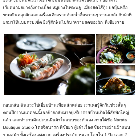
เวียดนามอย่างกุ้งกระเบื้อง หมูย่างใบชะพลู เมี่ยงสดไส้กุ้ง บ่อบุ้นหรือ
ขนมจีนคลุกผักและเครื่องเคียงราดด้วยน้ำจิ้มหวานๆ ทานแกล้มกับผักที่
ยกมาให้แบบครบเซ็ต ยิ่งรู้สึกฟินไปกับ ‘ความสดของผัก’ ที่เชียงราย
ก่อนกลับ ฉันแวะไปเยี่ยมบ้านเพื่อนสักหน่อย เราเคยรู้จักกันช่วงสั้นๆ
ตอนฝึกงานแต่ตอนนี้เธอย้ายกลับมาอยู่เชียงรายบ้านเกิดได้สักพักใหญ่
แล้ว และทำงานศิลปะบนผืนผ้าในแบบของตัวเอง ภายใต้ชื่อ Narata
Boutique Studio โดยจิตนารถ พิชัยยา ผู้เล่าเรื่องเชียงรายผ่านผ้าแบบ
ร่วมสมัย ทั้งเครื่องแต่งกาย เครื่องประดับ หมวก โดยใน 1 ปีจะออก 2