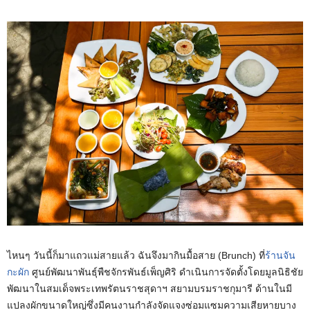
ไหนๆ วันนี้ก็มาแถวแม่สายแล้ว ฉันจึงมากินมื้อสาย (Brunch) ที่
ร้านจัน
กะผัก
ศูนย์พัฒนาพันธุ์พืชจักรพันธ์เพ็ญศิริ ดำเนินการจัดตั้งโดยมูลนิธิชัย
พัฒนาในสมเด็จพระเทพรัตนราชสุดาฯ สยามบรมราชกุมารี ด้านในมี
แปลงผักขนาดใหญ่ซึ่งมีคนงานกำลังจัดแจงซ่อมแซมความเสียหายบาง