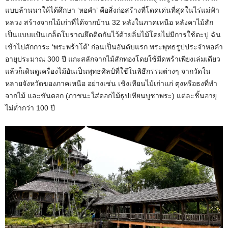
แบบล้านนาให้ได้ศึกษา ‘หอคำ’ คือสิ่งก่อสร้างที่โดดเด่นที่สุดในไร่แม่ฟ้า
หลวง สร้างจากไม้เก่าที่ได้จากบ้าน 32 หลังในภาคเหนือ หลังคาไม้สัก
เป็นแบบแป้นเกล็ดโบราณยึดติดกันไว้ด้วยลิ่มไม้โดยไม่มีการใช้ตะปู ฉัน
เข้าไปสักการะ ‘พระพร้าโต้’ ก่อนเป็นอันดับแรก พระพุทธรูปประจำหอคำ
อายุประมาณ 300 ปี แกะสลักจากไม้สักทองโดยใช้มีดพร้าเพียงเล่มเดียว
แล้วก็เดินดูเครื่องไม้อันเป็นพุทธศิลป์ที่ใช้ในพิธีกรรมต่างๆ จากวัดใน
หลายจังหวัดของภาคเหนือ อย่างเช่น เชิงเทียนไม้เก่าแก่ ตุงหรือธงที่ทำ
จากไม้ และขันดอก (ภาชนะใส่ดอกไม้ธูปเทียนบูชาพระ) แต่ละชิ้นอายุ
ไม่ต่ำกว่า 100 ปี