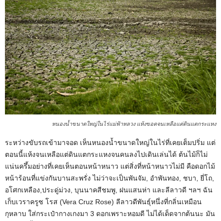
หนองน้ำขนาดใหญ่ในไร่แม่ฟ้าหลวง แห้งขอดจนเหลือแต่ดินแตกระแหง
ระหว่างขับรถเข้ามาจอด เห็นหนองน้ำขนาดใหญ่ในไร่ที่เคยเต็มปริ่ม แต่
ตอนนี้แห้งจนเหลือแต่ดินแตกระแหงจนคนลงไปเดินเล่นได้ ต้นไม้ก็ไม่
แน่นครึ้มอย่างที่เคยเห็นตอนหน้าหนาว แต่สิ่งที่หน้าหนาวไม่มี คือดอกไม้
หน้าร้อนที่แข่งกันบานสะพรั่ง ไม่ว่าจะเป็นพันจัม, อำพันทอง, ชบา, ยี่โถ,
อโศกเหลือง,ประดู่ม่วง, บุนนาคสีชมพู, ฝนแสนห่า และลีลาวดี ฯลฯ ฉัน
เก็บเวราครูซ โรส (Vera Cruz Rose) ลีลาวดีพันธุ์หนึ่งที่กลิ่นเหมือน
กุหลาบ ใส่กระเป๋ากางเกงมา 3 ดอกเพราะหอมดี ไม่ได้เด็ดจากต้นนะ มัน