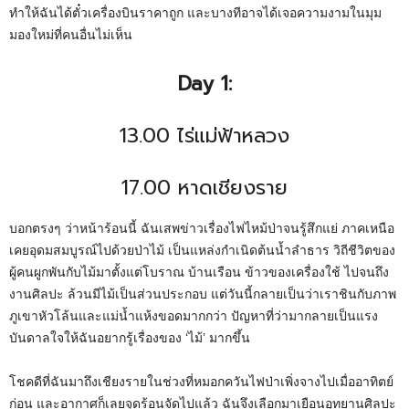
ทำให้ฉันได้ตั๋วเครื่องบินราคาถูก และบางทีอาจได้เจอความงามในมุม
มองใหม่ที่คนอื่นไม่เห็น
Day 1:
13.00 ไร่แม่ฟ้าหลวง
17.00 หาดเชียงราย
บอกตรงๆ ว่าหน้าร้อนนี้ ฉันเสพข่าวเรื่องไฟไหม้ป่าจนรู้สึกแย่ ภาคเหนือ
เคยอุดมสมบูรณ์ไปด้วยป่าไม้ เป็นแหล่งกำเนิดต้นน้ำลำธาร วิถีชีวิตของ
ผู้คนผูกพันกับไม้มาตั้งแต่โบราณ บ้านเรือน ข้าวของเครื่องใช้ ไปจนถึง
งานศิลปะ ล้วนมีไม้เป็นส่วนประกอบ แต่วันนี้กลายเป็นว่าเราชินกับภาพ
ภูเขาหัวโล้นและแม่น้ำแห้งขอดมากกว่า ปัญหาที่ว่ามากลายเป็นแรง
บันดาลใจให้ฉันอยากรู้เรื่องของ ‘ไม้’ มากขึ้น
โชคดีที่ฉันมาถึงเชียงรายในช่วงที่หมอกควันไฟป่าเพิ่งจางไปเมื่ออาทิตย์
ก่อน และอากาศก็เลยจุดร้อนจัดไปแล้ว ฉันจึงเลือกมาเยือนอุทยานศิลปะ