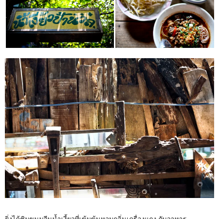
ยิ่งได้ชิมขนมจีนน้ำเงี้ยวที่เข้มข้นหอมกลิ่นเครื่องแกง กับอาหาร