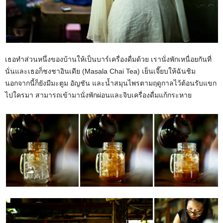
เธอทำส่วนหนึ่งของบ้านให้เป็นบาร์เครื่องดื่มด้วย เรานั่งพักเหนื่อยกันที่
นั่นและเธอก็ชงชาอินเดีย (Masala Chai Tea) เย็นเจี๊ยบให้ฉันชิม
นอกจากนี้ก็ยังมีมะตูม อัญชัน และน้ำสมุนไพรตามฤดูกาลไว้ต้อนรับแขก
ไปใครมา สามารถเข้ามานั่งพักผ่อนและจิบเครื่องดื่มแก้กระหาย