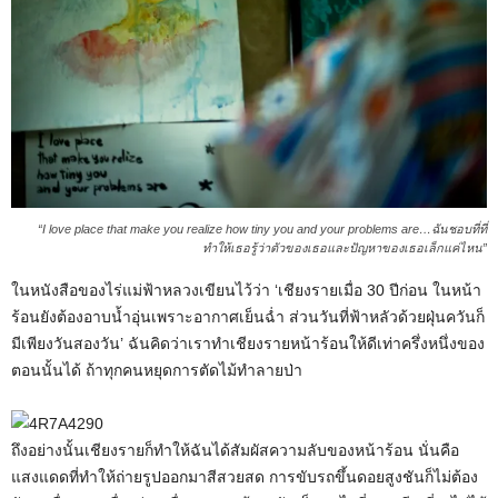
“I love place that make you realize how tiny you and your problems are…ฉันชอบที่ที่
ทำให้เธอรู้ว่าตัวของเธอและปัญหาของเธอเล็กแค่ไหน”
ในหนังสือของไร่แม่ฟ้าหลวงเขียนไว้ว่า ‘เชียงรายเมื่อ 30 ปีก่อน ในหน้า
ร้อนยังต้องอาบน้ำอุ่นเพราะอากาศเย็นฉ่ำ ส่วนวันที่ฟ้าหลัวด้วยฝุ่นควันก็
มีเพียงวันสองวัน’ ฉันคิดว่าเราทำเชียงรายหน้าร้อนให้ดีเท่าครึ่งหนึ่งของ
ตอนนั้นได้ ถ้าทุกคนหยุดการตัดไม้ทำลายป่า
ถึงอย่างนั้นเชียงรายก็ทำให้ฉันได้สัมผัสความลับของหน้าร้อน นั่นคือ
แสงแดดที่ทำให้ถ่ายรูปออกมาสีสวยสด การขับรถขึ้นดอยสูงชันก็ไม่ต้อง