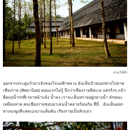
สวนไม้สัก
ออกจากประตูแก้วมาเลิงของไร่แม่ฟ้าหลวง ฉันเห็นป้ายบอกทางไปหาด
เชียงราย (พัทยาน้อย) ตอนแรกไม่รู้ นึกว่าเชียงรายมีทะเล แต่จริงๆ แล้ว
คือแม่น้ำกกที่เวลาหน้าแล้ง น้ำลง เราจะเห็นทรายอยู่กลางน้ำ ลักษณะ
เหมือนหาด คนเชียงรายชอบมาเล่นน้ำคลายร้อนกัน ที่นี่…ฉันเห็นดอก
หางนกยูงสีแสดเบ่งบานเต็มต้น เรียงรายเป็นทิวแถว