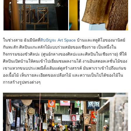
ในช่วงสาย ฉันมีนัดที่
สิบปัญจะ Art Space
บ้านและสตูดิโอของมานิตย์
กันทะสัก ศิลปินแกะสลักไม้แบบร่วมสมัยของเชียงราย เป็นหนึ่งใน
กิจกรรมของขัวศิลปะ (ศูนย์กลางของศิลปะและศิลปินในเชียงราย) ที่ให้
ศิลปินเปิดบ้านให้คนเข้าไปเยี่ยมชมผลงานได้ งานอินสตอลเลชั่นไม้ของ
เขาแหวกขนบประเพณีดั้งเดิมแต่ดูสร้างสรรค์ มันพาเราเข้าไปถึงแก่นข
องเนื้อไม้ เห็นรายละเอียดของเปลือกไม้ และความเป็นไปได้ของไม้ใน
การสร้างรูปทรงต่างๆ