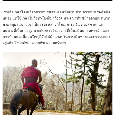
เราเสียเวลาโดนเรียกตรวจปัสสาวะตอนขับผ่านด่านตรวจยาเสพติดนิด
หน่อย แต่ใช้เวลาไม่ถึงชั่วโมงก็มาถึงวัด พระเณรที่นี่ขี่ม้าออกบิณฑบาต
ตามหมู่บ้านขาวเขาเป็นระยะหลายกิโลเมตรทุกวัน ด้วยสภาพถนน
หนทางที่เป็นดอยสูง บวกกับพระเจ้าอาวาสที่เป็นอดีตนายทหารม้า และ
ชาวบ้านแถวนี้ส่วนใหญ่ก็มักใช้ม้าแกลบในการเดินทางและบรรทุกของ
อยู่แล้ว จึงนำม้ามาถวายด้วยความศรัทธา