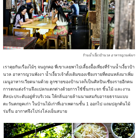
ร้านน้ำเงี้ยวป้านวล อาหารญวนพังงา
เราคุยกันเรื่องไม้ๆ จนถูกคอ พี่เขาเลยพาไปเลี้ยงมื้อเที่ยงที่ร้านน้ำเงี้ยวป้า
นวล อาหารญวนพังงา น้ำเงี้ยวเจ้าดั้งเดิมของเชียงรายที่ตอนหลังมาเพิ่ม
เมนูอาหารเวียดนามด้วย ลูกชายของป้านวลก็เป็นศิลปินเชียงรายอีกคน
การตกแต่งร้านจึงแปลกแตกต่างด้วยการใช้ชิ้นกระจก ชิ้นไม้ และงาน
ศิลปะประดับอยู่ทั่วบริเวณ ให้กลิ่นอายล้านนาผสมกับอารยธรรมแบบ
ตะวันตกยุคเก่า ในบ้านไม้เก่าที่เอาเพดานชั้น 1 ออกไป แถมปลูกต้นไม้
ร่มรื่น อากาศจึงโปร่งโล่งเย็นสบาย