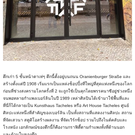
ตึกเก่า 5 ชั้นหน้าตาเท่ๆ ตึกนี้ตั้งอยู่บนถนน Oranienburger Straße และ
สร้างตั้งแต่ปี 1908 เริ่มแรกเป็นแหล่งช็อปปิ้งที่ใหญ่ที่สุดแห่งหนึ่งของโลก
ก่อนที่ช่วงสงครามโลกครั้งที่ 2 จะถูกใช้เป็นคุกโดยพรรคนาซีอยู่ช่วงหนึ่ง
จนพอทลายกำแพงเบอร์ลินในปี 1989 เหล่าศิลปินได้เข้ามาใช้พื้นที่และ
ที่นี่ก็ได้กลายเป็น Kunsthaus Tacheles หรือ Art House Tacheles ศูนย์
ศิลปะแห่งหนึ่งที่สำคัญของเบอร์ลิน เป็นทั้งสถานที่แสดงงานศิลปะ สถาน
ที่จัดเสวนา สตูดิโอสร้างผลงาน ที่จัดเวิร์กช็อป รวมไปถึงไนต์คลับและ
โรงหนัง เอกลักษณ์ของตึกนี้ก็คืองานกราฟิตี้ตามกำแพงทั้งที่ด้านนอก
และด้านในของตึก