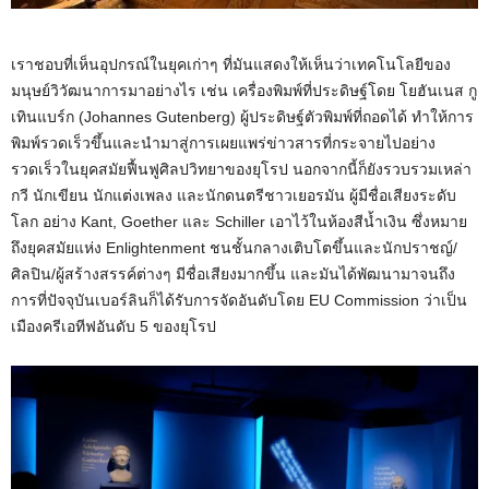
เราชอบที่เห็นอุปกรณ์ในยุคเก่าๆ ที่มันแสดงให้เห็นว่าเทคโนโลยีของ
มนุษย์วิวัฒนาการมาอย่างไร เช่น เครื่องพิมพ์ที่ประดิษฐ์โดย โยฮันเนส กู
เทินแบร์ก (Johannes Gutenberg) ผู้ประดิษฐ์ตัวพิมพ์ที่ถอดได้ ทำให้การ
พิมพ์รวดเร็วขึ้นและนำมาสู่การเผยแพร่ข่าวสารที่กระจายไปอย่าง
รวดเร็วในยุคสมัยฟื้นฟูศิลปวิทยาของยุโรป นอกจากนี้ก็ยังรวบรวมเหล่า
กวี นักเขียน นักแต่งเพลง และนักดนตรีชาวเยอรมัน ผู้มีชื่อเสียงระดับ
โลก อย่าง Kant, Goether และ Schiller เอาไว้ในห้องสีน้ำเงิน ซึ่งหมาย
ถึงยุคสมัยแห่ง Enlightenment ชนชั้นกลางเติบโตขึ้นและนักปราชญ์/
ศิลปิน/ผู้สร้างสรรค์ต่างๆ มีชื่อเสียงมากขึ้น และมันได้พัฒนามาจนถึง
การที่ปัจจุบันเบอร์ลินก็ได้รับการจัดอันดับโดย EU Commission ว่าเป็น
เมืองครีเอทีฟอันดับ 5 ของยุโรป