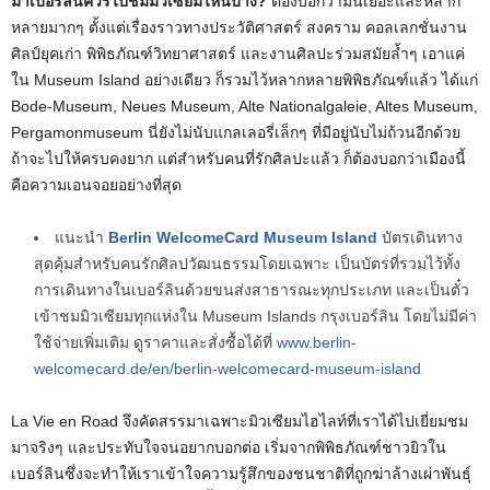
มาเบอร์ลินควรไปชมมิวเซียมไหนบ้าง?
ต้องบอกว่ามันเยอะและหลาก
หลายมากๆ ตั้งแต่เรื่องราวทางประวัติศาสตร์ สงคราม คอลเลกชั่นงาน
ศิลป์ยุคเก่า พิพิธภัณฑ์วิทยาศาสตร์ และงานศิลปะร่วมสมัยล้ำๆ เอาแค่
ใน Museum Island อย่างเดียว ก็รวมไว้หลากหลายพิพิธภัณฑ์แล้ว ได้แก่
Bode-Museum, Neues Museum, Alte Nationalgaleie, Altes Museum,
Pergamonmuseum นี่ยังไม่นับแกลเลอรี่เล็กๆ ที่มีอยู่นับไม่ถ้วนอีกด้วย
ถ้าจะไปให้ครบคงยาก แต่สำหรับคนที่รักศิลปะแล้ว ก็ต้องบอกว่าเมืองนี้
คือความเอนจอยอย่างที่สุด
แนะนำ
Berlin WelcomeCard Museum Island
บัตรเดินทาง
สุดคุ้มสำหรับคนรักศิลปวัฒนธรรมโดยเฉพาะ เป็นบัตรที่รวมไว้ทั้ง
การเดินทางในเบอร์ลินด้วยขนส่งสาธารณะทุกประเภท และเป็นตั๋ว
เข้าชมมิวเซียมทุกแห่งใน Museum Islands กรุงเบอร์ลิน โดยไม่มีค่า
ใช้จ่ายเพิ่มเติม ดูราคาและสั่งซื้อได้ที่
www.berlin-
welcomecard.de/en/berlin-welcomecard-museum-island
La Vie en Road จึงคัดสรรมาเฉพาะมิวเซียมไฮไลท์ที่เราได้ไปเยี่ยมชม
มาจริงๆ และประทับใจจนอยากบอกต่อ เริ่มจากพิพิธภัณฑ์ชาวยิวใน
เบอร์ลินซึ่งจะทำให้เราเข้าใจความรู้สึกของชนชาติที่ถูกฆ่าล้างเผ่าพันธุ์