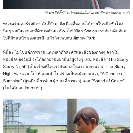
ใต้เบาะมีปลั๊กให้ชาร์จแบตมือถือด้วย อย่าลืมเอา adapter มาล่ะ
ขนาดวันเสาร์รถติดๆ ฉันก็ยังมาถึงเมืองอี้หลานได้ภายในหนึ่งชั่วโมง
นิดๆ รถบัสจะจอดที่ด้านหลังสถานีรถไฟ Yilan Station เราต้องเดินอ้อม
ไปที่ด้านหน้าของสถานี แล้วก็จะพบกับ Jimmy Park
ทีนี้ล่ะ ไม่ใช่แค่ภาพวาด แต่เหล่าตัวละครและสิ่งของต่างๆ จากใน
หนังสือของจิมมี่ จะได้ออกมานั่งมายืนอยู่จริงๆ เช่น หนังสือ “The Starry
Starry Night” (เป็นเรื่องที่ได้แรงบันดาลใจมาจากภาพวาด The Starry
Night ของแวน โก๊ะห์ และนำไปสร้างเป็นหนังมาแล้ว), “A Chance of
Sunshine” (ผู้หญิงเลี้ยวซ้าย ผู้ชายเลี้ยวขวา) และ “Sound of Colors”
(ในใจไกลกว่าสายตา)