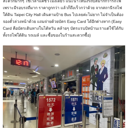
สะดวกมากๆ ใช้เวลาแค่ชั่วโมงเดียว แนะนำให้นั่งรถบัสมากกว่ารถไฟ
เพราะมีรอบรถถี่มาก ราคาถูกกว่า แล้วก็ถึงเร็วกว่าด้วย จากสถานีรถไฟ
ใต้ดิน Taipei City Hall เดินตามป้าย Bus ไปเลยค่ะไม่ยาก ไม่จำเป็นต้อง
จองตั๋วล่วงหน้าด้วย แถมจ่ายด้วยบัตร Easy Card ได้อีกต่างหาก (Easy
Card คือบัตรเดินทางในไต้หวัน คล้ายๆ บัตรแรบบิทบ้านเราแต่ใช้ได้กับ
ทั้งรถไฟใต้ดิน รถเมล์ และซื้อของในร้านสะดวกซื้อ)