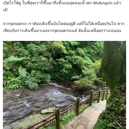
เปิดไรให้ดู ในที่สุดเราก็ขึ้นมาถึงชั้นบนสุดของน้ำตก Wufengchi แล้ว
เย้!
จากจุดจอดรถ เราต้องเดินขึ้นบันไดต่ออยู่ดี แต่ก็ไม่ได้เหนื่อยเกินไป หาก
เทียบกับการเดินขึ้นมาเองจากจุดจอดรถเมล์ อันนั้นเหนื่อยกว่าแน่นอน