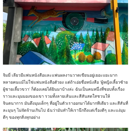
จิมมี่ เลียวมีแฟนหนังสือและแฟนผลงานวาดเขียนอยู่เยอะแยะมาก
หลายคนแม้ไม่ใช่แฟนหนังสือตัวยง แต่ถ้าเอ่ยชื่อหนังสือ ‘ผู้หญิงเลี้ยวซ้าย
ผู้ชายเลี้ยวขวา’ ก็ต้องเคยได้ยินมาบ้างล่ะ ฉันเป็นคนหนึ่งที่ชอบทั้งเรื่อง
ราวและมุมมองของเขา รวมทั้งลายเส้นและสีสันสดใสชวนให้
จินตนาการ มันดึงมุมเด็กๆ ที่อยู่ในตัวเราออกมาได้มากทีเดียว และสีสันที่
ละมุนๆ ไม่จัดจ้านเกินไป ฉันว่ามันทำให้เรานึกถึงแต่เรื่องดีๆ และแง่มุม
ดีๆ ของทุกสิ่งทุกอย่าง