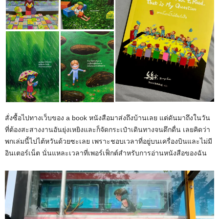
สั่งซื้อไปทางเว็บของ a book หนังสือมาส่งถึงบ้านเลย แต่ดันมาถึงในวัน
ที่ต้องสะสางงานอันยุ่งเหยิงและก็จัดกระเป๋าเดินทางจนดึกดื่น เลยคิดว่า
พกเล่มนี้ไปไต้หวันด้วยซะเลย เพราะชอบเวลาที่อยู่บนเครื่องบินและไม่มี
อินเตอร์เน็ต นั่นแหละเวลาที่เพอร์เฟ็กต์สำหรับการอ่านหนังสือของฉัน