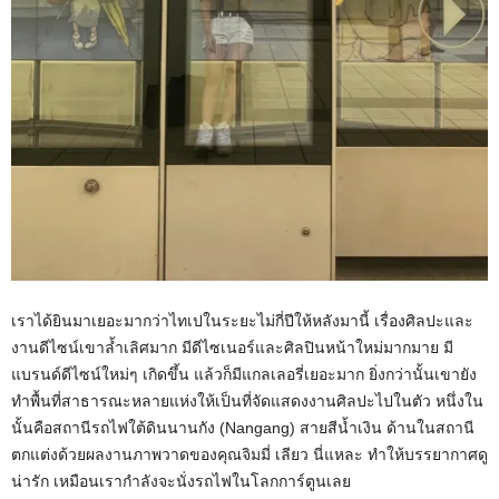
เราได้ยินมาเยอะมากว่าไทเปในระยะไม่กี่ปีให้หลังมานี้ เรื่องศิลปะและ
งานดีไซน์เขาล้ำเลิศมาก มีดีไซเนอร์และศิลปินหน้าใหม่มากมาย มี
แบรนด์ดีไซน์ใหม่ๆ เกิดขึ้น แล้วก็มีแกลเลอรี่เยอะมาก ยิ่งกว่านั้นเขายัง
ทำพื้นที่สาธารณะหลายแห่งให้เป็นที่จัดแสดงงานศิลปะไปในตัว หนึ่งใน
นั้นคือสถานีรถไฟใต้ดินนานกัง (Nangang) สายสีน้ำเงิน ด้านในสถานี
ตกแต่งด้วยผลงานภาพวาดของคุณจิมมี่ เลียว นี่แหละ ทำให้บรรยากาศดู
น่ารัก เหมือนเรากำลังจะนั่งรถไฟในโลกการ์ตูนเลย