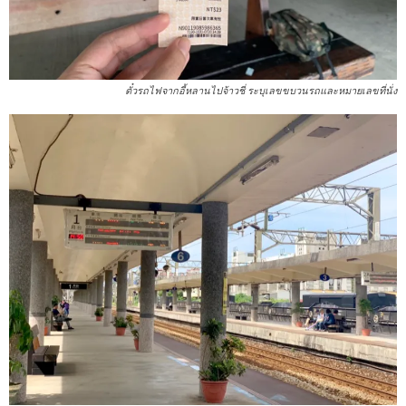
ตั๋วรถไฟจากอี้หลานไปจ้าวชี่ ระบุเลขขบวนรถและหมายเลขที่นั่ง