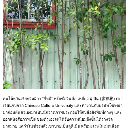
คนไต้หวันเรียกจิมมี่ว่า “จี๋หมี่” หรือชื่อจีนคือ เหลียว ฝู ปิน (廖福彬) เขา
เรียนจบจาก Chinese Culture University และทำงานกับบริษัทโฆษณา
มาก่อนผันตัวเองมาเป็นนักวาดภาพประกอบให้กับสื่อสิ่งพิมพ์ต่างๆ และ
ออกหนังสือภาพเป็นของตัวเองจนได้รับความนิยมถึงขั้นได้รางวัล
มากมาย แต่ว่าในช่วงหลังเขาป่วยเป็นลูคิเมีย หรือมะเร็งในเม็ดเลือด