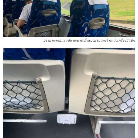
บรรยากาศบนรถบัส สะอาด นั่งสบาย เบาะกว้างกว่าเครื่องบินอีก