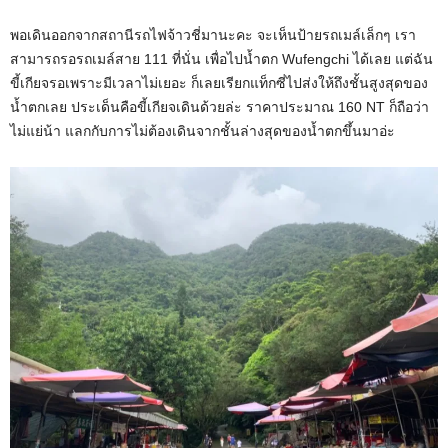
พอเดินออกจากสถานีรถไฟจ้าวชี่มานะคะ จะเห็นป้ายรถเมล์เล็กๆ เรา
สามารถรอรถเมล์สาย 111 ที่นั่น เพื่อไปน้ำตก Wufengchi ได้เลย แต่ฉัน
ขี้เกียจรอเพราะมีเวลาไม่เยอะ ก็เลยเรียกแท็กซี่ไปส่งให้ถึงชั้นสูงสุดของ
น้ำตกเลย ประเด็นคือขี้เกียจเดินด้วยล่ะ ราคาประมาณ 160 NT ก็ถือว่า
ไม่แย่น้า แลกกับการไม่ต้องเดินจากชั้นล่างสุดของน้ำตกขึ้นมาอ่ะ