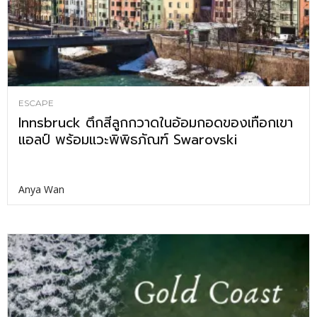
ESCAPE
Innsbruck ตึกสีลูกกวาดในอ้อมกอดของเทือกเขา
แอลป์ พร้อมแวะพิพิธภัณฑ์ Swarovski
Anya Wan