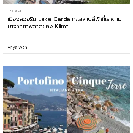
ESCAPE
เมืองสวยริม Lake Garda ทะเลสาบสีฟ้าที่เราตาม
มาจากภาพวาดของ Klimt
Anya Wan