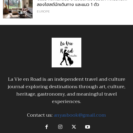
สองโฮสต์นักเดินทาง และแมว 1 ตัว
EUROPE
La Vie en Road is an independent travel and culture
journal exploring destinations through art, culture,
heritage, gastronomy, and meaningful travel
experiences.
Contact us:
anyasbook@gmail.com