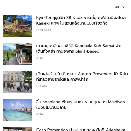
All
Kyo-Tei สุขุมวิท 38 ร้านอาหารญี่ปุ่นไฟน์ไดนิ่งสไตล์
Kaiseki แท้ๆ ในสวนหลังบ้านแบบเรียวกัง
BON APPETIT
เกาะสมุยกลิ่นอายซิซิลี Kapuhala Koh Samui พัก
เต็นท์วิลล่า ทานอาหาร plant-based
ASIA
เดินเล่นช้าๆ ในเมืองเก่า Aix-en-Provence: 10 พิกัด
ที่เที่ยวสายอาร์ตและคาเฟ่น่ารัก
ESCAPE
ขึ้น seaplane พักหรู บนเกาะสวยสุดของ Maldives
ในงบไม่บานปลาย
ASIA
Casa Romantica บ้านชนบทของสวิสที่ Arlesheim