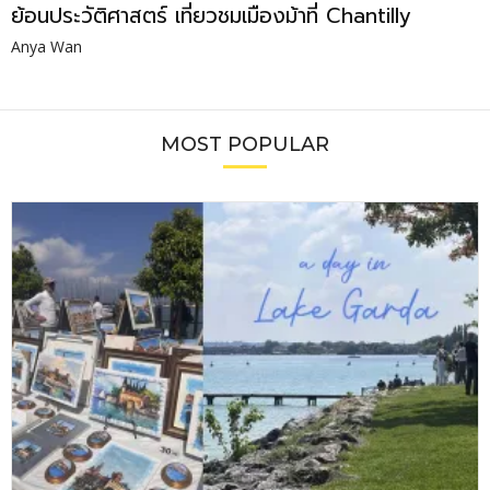
ย้อนประวัติศาสตร์ เที่ยวชมเมืองม้าที่ Chantilly
Anya Wan
MOST POPULAR