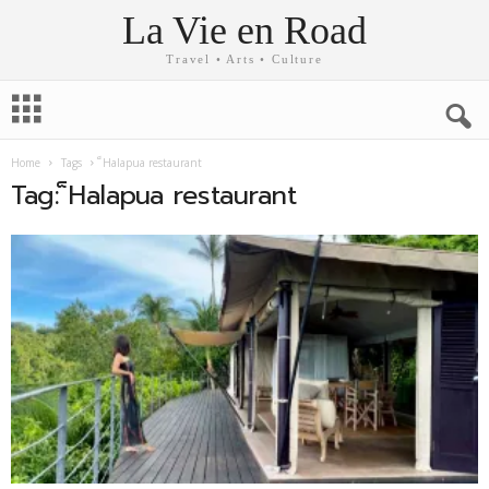
La Vie en Road
Travel • Arts • Culture
Home
Tags
็Halapua restaurant
Tag: ็Halapua restaurant